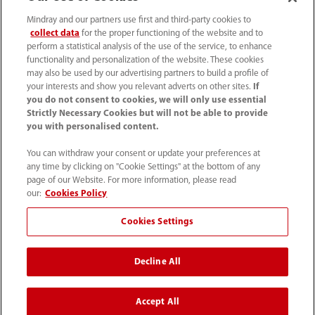
Mindray and our partners use first and third-party cookies to
collect data
for the proper functioning of the website and to
perform a statistical analysis of the use of the service, to enhance
functionality and personalization of the website. These cookies
may also be used by our advertising partners to build a profile of
your interests and show you relevant adverts on other sites.
If
Tel: (34-91)392 3754 Fax: (34-91)088 9180
you do not consent to cookies, we will only use essential
Strictly Necessary Cookies but will not be able to provide
info.es@mindray.com
you with personalised content.
Condiciones de uso
｜
Mapa del sitio
｜
You can withdraw your consent or update your preferences at
any time by clicking on "Cookie Settings" at the bottom of any
Aviso sobre las cookies
｜
Aviso de privacidad
｜
page of our Website. For more information, please read
Sistema Interno de Información
our:
Cookies Policy
Cookies Settings
©2026 Shenzhen Mindray Bio-Medical Electronics Co., Ltd.
Todos los derechos reservados.
Decline All
Los productos sanitarios arriba indicados son conformes
con la legislación vigente.
Accept All