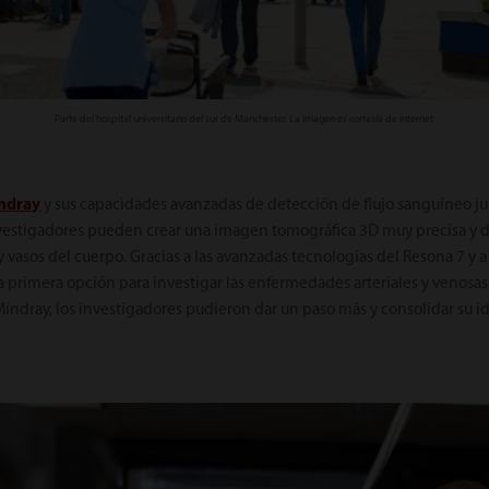
Parte del hospital universitario del sur de Manchester. La imagen es cortesía de internet
indray
y sus capacidades avanzadas de detección de flujo sanguíneo ju
nvestigadores pueden crear una imagen tomográfica 3D muy precisa y de
 y vasos del cuerpo. Gracias a las avanzadas tecnologías del Resona 7 y a
a primera opción para investigar las enfermedades arteriales y venosas
Mindray, los investigadores pudieron dar un paso más y consolidar su 