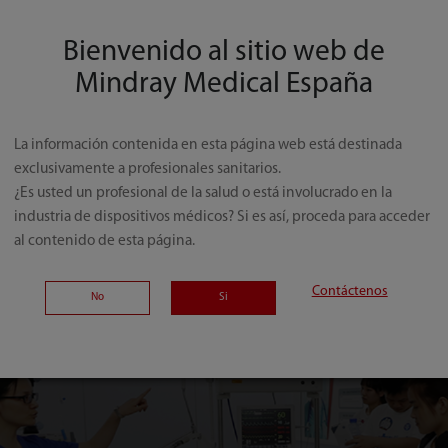
pacitación en situaciones auténticas. Completas con un modelo de pa
dos y otros signos importantes, las paredes de vidrio de la sala proporc
Bienvenido al sitio web de
Mindray Medical España
cos más experimentados pueden dominar todos los equipos gracias a r
spuestas a eventos médicos inesperados sin riesgo. Esto proporciona a
La información contenida en esta página web está destinada
utina y el trabajo en equipo, permite la capacitación colaborativa de 
exclusivamente a profesionales sanitarios.
 reduce los errores cometidos bajo presión en una situación en vivo.
¿Es usted un profesional de la salud o está involucrado en la
industria de dispositivos médicos? Si es así, proceda para acceder
al contenido de esta página.
Contáctenos
No
Si