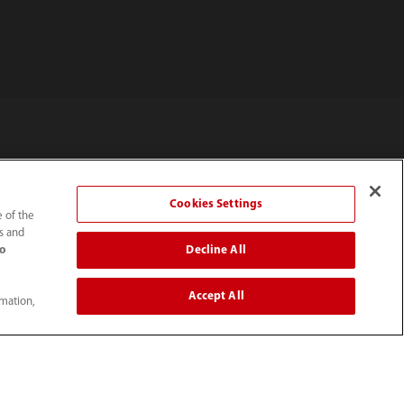
Cookies Settings
e of the
ts and
Decline All
de Comunicación
Acerca de Mindray
to
actividades
Propósito
Accept All
rmation,
e clientes
Perspectiva
Nuestra dedicación
Historia