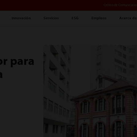
Centro de Comunicacio
Innovación
Servicios
ESG
Empleos
Acerca de
or para
a