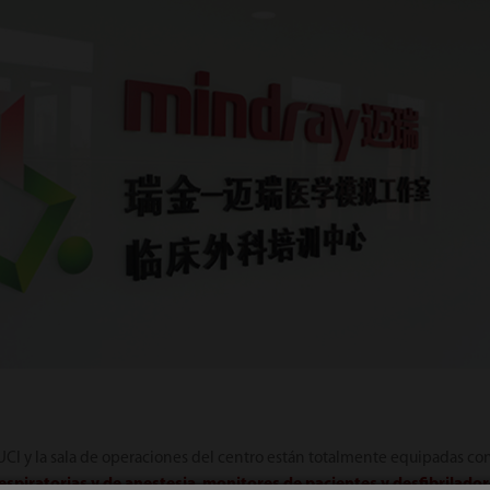
 UCI y la sala de operaciones del centro están totalmente equipadas c
spiratorias y de anestesia
,
monitores de pacientes y desfibrilado