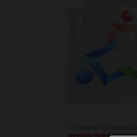
Las unidades de capacitación de la
operaciones Mindray
,
máquinas re