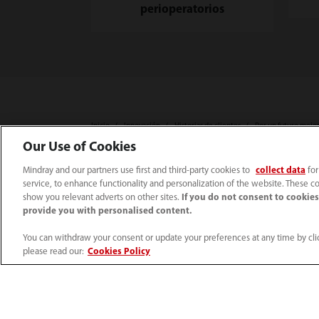
perioperatorios
Inicio
Innovación
Historias de clientes
Por un futuro mejor
Our Use of Cookies
Mindray and our partners use first and third-party cookies to
collect data
for
service, to enhance functionality and personalization of the website. These co
Productos
Soluciones
show you relevant adverts on other sites.
If you do not consent to cookies,
provide you with personalised content.
Monitorización de paciente
Solución Hospital
You can withdraw your consent or update your preferences at any time by clic
Ecografía
Urgencias
please read our:
Cookies Policy
Radiología
Atención crítica
DEA
Atención periope