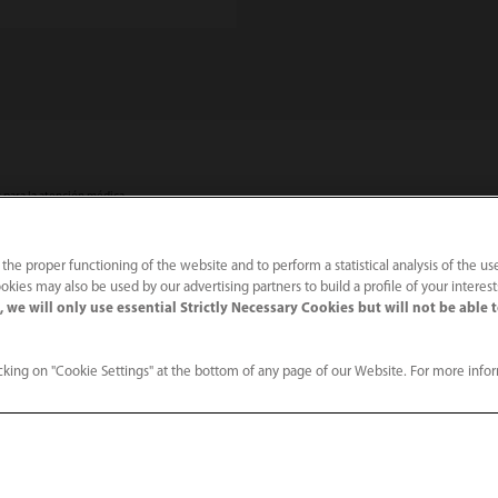
 para la atención médica
 the proper functioning of the website and to perform a statistical analysis of the us
okies may also be used by our advertising partners to build a profile of your interes
Servicios
Centro 
 we will only use essential Strictly Necessary Cookies but will not be able 
aria
Formación y educación
Eventos y 
king on "Cookie Settings" at the bottom of any page of our Website. For more info
Accesorios para la monitorización de paciente
Historias d
Calidad, Medio Ambiente y Seguridad
Noticias
ratoria
Blog