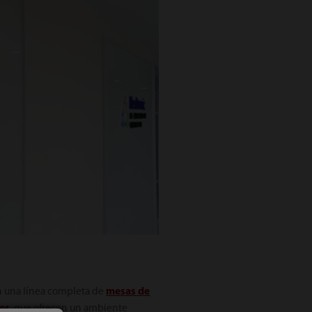
on una línea completa de
mesas de
res
,
que ofrecen un ambiente