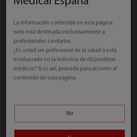
Medical España
La información contenida en esta página
web está destinada exclusivamente a
profesionales sanitarios.
Solución para todo
¿Es usted un profesional de la salud o está
el hospital
involucrado en la industria de dispositivos
médicos? Si es así, proceda para acceder al
BeneVision N22/N19
contenido de esta página.
No