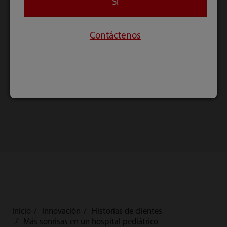
Si
Contáctenos
BeneVision
BeneVision N1
N17/N15/N12
Inicio
Innovación
Historias de clientes
Más sonrisas en un hospital pediátrico