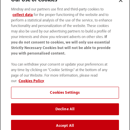
Our Use of Cookies
Mindray and our partners use first and third-party cookies to
Información de contacto
collect data
for the proper functioning of the website and to
perform a statistical analysis of the use of the service, to enhance
functionality and personalization of the website. These cookies
may also be used by our advertising partners to build a profile of
your interests and show you relevant adverts on other sites.
If
you do not consent to cookies, we will only use essential
Strictly Necessary Cookies but will not be able to provide
you with personalised content.
You can withdraw your consent or update your preferences at
any time by clicking on "Cookie Settings" at the bottom of any
page of our Website. For more information, please read
our:
Cookies Policy
Tel: (34-91)392 3754 Fax: (34-91)088 9180
Cookies Settings
info.es@mindray.com
Decline All
Condiciones de uso
｜
Mapa del sitio
｜
Aviso sobre las cookies
｜
Aviso de privacidad
｜
Accept All
Sistema Interno de Información