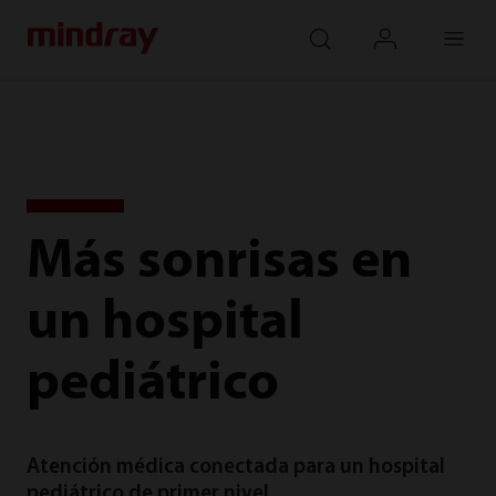
mindray
search
login
Menu
Más sonrisas en
un hospital
pediátrico
Atención médica conectada para un hospital
pediátrico de primer nivel