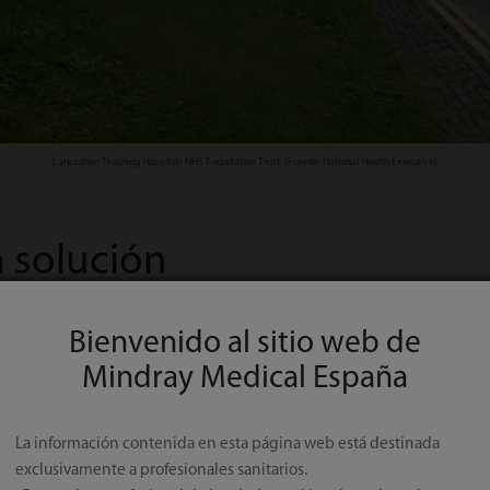
Lancashire Teaching Hospitals NHS Foundation Trust. (Fuente: National Health Executive)
 solución
Bienvenido al sitio web de
Mindray Medical España
 Hospitals NHS Foundation Trust empezó a trabajar con
Mindray
en la i
 alerta temprana junto con el registro digital de las signos vitales. La 
», una iniciativa introducida por el gobierno del Reino Unido en 2012 
La información contenida en esta página web está destinada
ar al personal de enfermería a trabajar de forma más «flexible y eficaz»,
exclusivamente a profesionales sanitarios.
el papeleo.