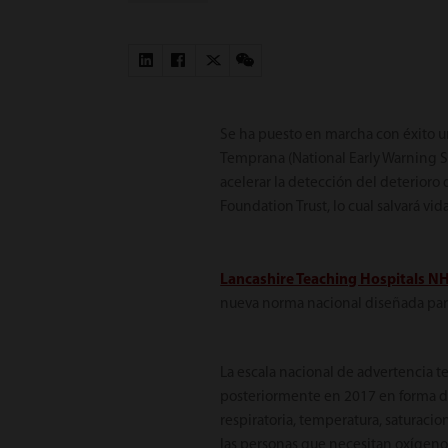
Se ha puesto en marcha con éxito un
Temprana (National Early Warning S
acelerar la detección del deterior
Foundation Trust, lo cual salvará vida
Lancashire Teaching Hospitals N
nueva norma nacional diseñada para
La escala nacional de advertencia 
posteriormente en 2017 en forma de
respiratoria, temperatura, saturacion
las personas que necesitan oxígeno 