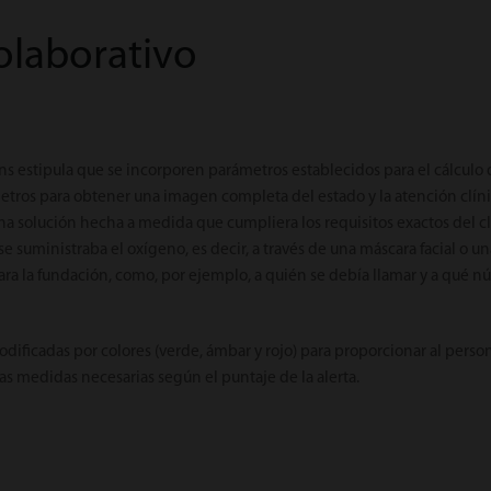
olaborativo
ns estipula que se incorporen parámetros establecidos para el cálculo
etros para obtener una imagen completa del estado y la atención clín
una solución hecha a medida que cumpliera los requisitos exactos del cli
 suministraba el oxígeno, es decir, a través de una máscara facial o un
para la fundación, como, por ejemplo, a quién se debía llamar y a qué
odificadas por colores (verde, ámbar y rojo) para proporcionar al perso
las medidas necesarias según el puntaje de la alerta.