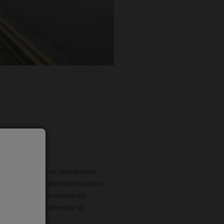
mplementación de una versión
fundación consiguió financiación a
para apoyar la inversión en
 y, a la vez, a aumentar la