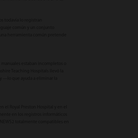
 todavía lo registran
enguaje común y un conjunto
de una herramienta común pretende
es manuales estaban incompletos o
shire Teaching Hospitals llevó la
y —lo que ayuda a eliminar la
n el Royal Preston Hospital y en el
mente en los registros informáticos
cos NEWS2 totalmente compatibles en