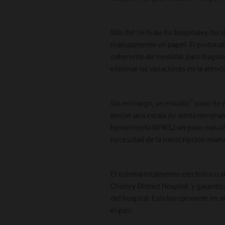
Más del 76 % de los hospitales del
manualmente en papel. El protocolo
coherente de medidas para diagnost
eliminar las variaciones en la atenci
[1]
Sin embargo, un estudio
puso de m
tenían una escala de alerta tempran
herramienta NEWS2 un paso más allá
necesidad de la transcripción manual
El sistema totalmente electrónico ah
Chorley District Hospital, y garant
del hospital. Esto los convierte en
el país.