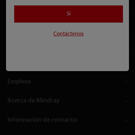
Productos
Si
Soluciones
Contáctenos
Servicios
Centro de Comunicación
Empleos
Acerca de Mindray
Información de contacto