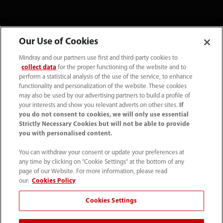
Our Use of Cookies
Mindray and our partners use first and third-party cookies to
collect data
for the proper functioning of the website and to
perform a statistical analysis of the use of the service, to enhance
functionality and personalization of the website. These cookies
may also be used by our advertising partners to build a profile of
your interests and show you relevant adverts on other sites.
If
Tel: (34-91)392 3754 Fax: (34-91)088 9180
you do not consent to cookies, we will only use essential
Strictly Necessary Cookies but will not be able to provide
info.es@mindray.com
you with personalised content.
Condiciones de uso
｜
Mapa del sitio
｜
You can withdraw your consent or update your preferences at
any time by clicking on "Cookie Settings" at the bottom of any
Aviso sobre las cookies
｜
Aviso de privacidad
｜
page of our Website. For more information, please read
Sistema Interno de Información
our:
Cookies Policy
Cookies Settings
©2026 Shenzhen Mindray Bio-Medical Electronics Co., Ltd.
Todos los derechos reservados.