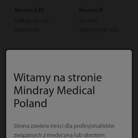
Resona I9
Resona A20
System
Odkryj, co ma
diagnostyki USG
znaczenie
Witamy na stronie
Mindray Medical
Poland
Resona I8
MX5
Strona zawiera treści dla profesjonalistów
związanych z medycyną lub obrotem
Innowacja w
Jakość opieki,