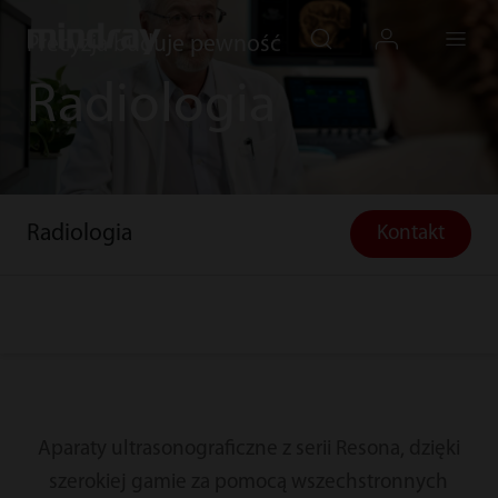
mindray
search
login
Menu
Precyzja buduje pewność
Radiologia
Radiologia
Kontakt
Aparaty ultrasonograficzne z serii Resona, dzięki
szerokiej gamie za pomocą wszechstronnych