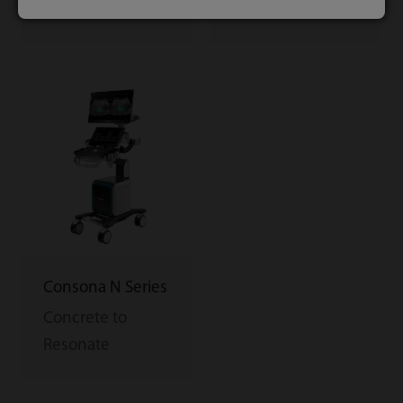
dostęp
system USG
Consona N Series
Concrete to
Resonate