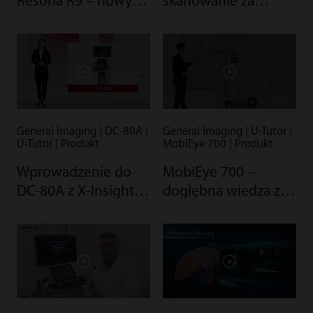
Resona R9 – nowy
skanowanie za
krok w stronę
pomocą DC-80A z X-
precyzyjnego USG
Insight – wysoka
efektywność i
precyzyjne
obrazowanie
General Imaging | DC-80A |
General Imaging | U-Tutor |
U-Tutor | Produkt
MobiEye 700 | Produkt
Wprowadzenie do
MobiEye 700 –
DC-80A z X-Insight –
dogłębna wiedza z
wysoka efektywność
mocą i mobilnością –
i precyzyjne
wprowadzenie do
obrazowanie
systemu mobilnej
radiografii na żywo