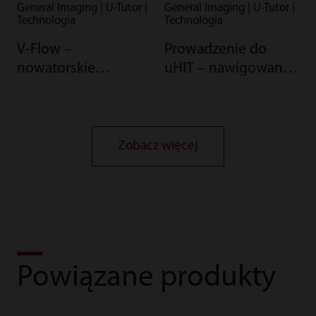
General Imaging | U-Tutor |
General Imaging | U-Tutor |
Technologia
Technologia
V-Flow –
Prowadzenie do
nowatorskie
uHIT – nawigowanej
podejście do analizy
USG terapii
hemodynamiki
interwencyjnej w
naczyń
obrębie wątroby,
zaawansowanego
Zobacz więcej
narzędzia do ablacji
3D
Powiązane produkty