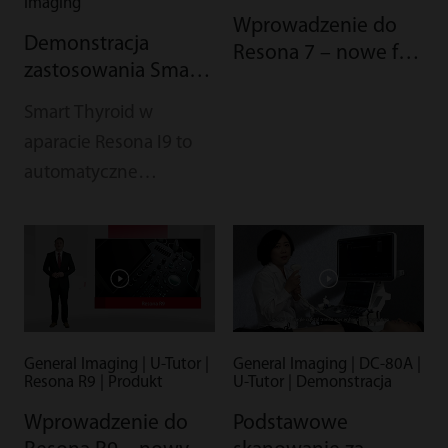
Imaging
Wprowadzenie do
Demonstracja
Resona 7 – nowe fale
zastosowania Smart
w innowacji
Thyroid w aparacie
ultrasonograficznej z
Smart Thyroid w
Resona I9 firmy
technologią Zone
aparacie Resona I9 to
Mindray
Intelligence
automatyczne
narzędzie, które
pomaga klinicystom
zwiększyć pewność
diagnostyczną. Poznaj
obsługę dzięki filmowi
demonstracyjnemu.
General Imaging | U-Tutor |
General Imaging | DC-80A |
Resona R9 | Produkt
U-Tutor | Demonstracja
Wprowadzenie do
Podstawowe