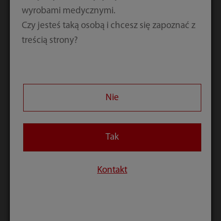
wyrobami medycznymi.
każdym aspekcie
inteligentny
Czy jesteś taką osobą i chcesz się zapoznać z
dostęp
treścią strony?
Nie
Tak
Kontakt
MX3
MX7
Jakość opieki,
Wyspecjalizowan
inteligentny
y przenośny