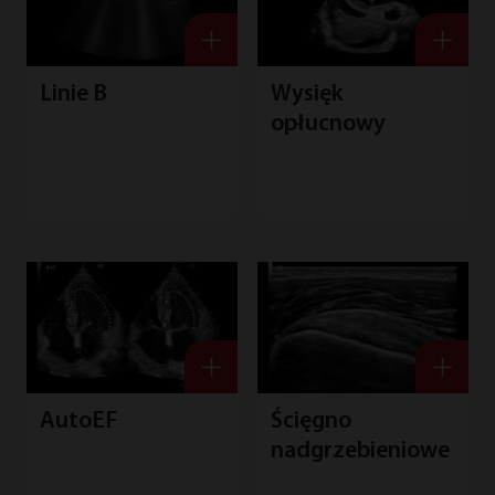
Linie B
Wysięk
opłucnowy
Ścięgno
AutoEF
nadgrzebieniowe