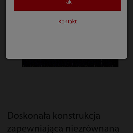
Tak
Kontakt
Doskonała konstrukcja
zapewniająca niezrównaną