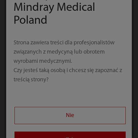
Smart VTI
Mindray Medical
Poland
Automatyczne pomiary całki
przepływu w czasie VTI i rzutu serca
(CO) pozwalają na szybką ocenę jego
Strona zawiera treści dla profesjonalistów
pracy. Oprogramowanie
związanych z medycyną lub obrotem
automatycznie umieszcza we
wyrobami medycznymi.
właściwym miejscu linię próbkowania
Czy jesteś taką osobą i chcesz się zapoznać z
Pulse Wave (PW). Wyświetlany jest
treścią strony?
wykres trendów parametrów CO,
objętości wyrzutowej (SV) i VTI, aby
rzetelnie pokazać stan pacjenta.
Nie