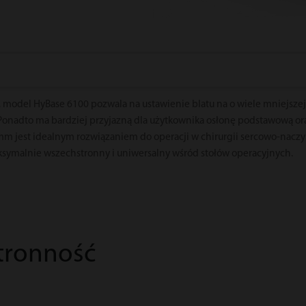
model HyBase 6100 pozwala na ustawienie blatu na o wiele mniejszej
j. Ponadto ma bardziej przyjazną dla użytkownika osłonę podstawową 
jest idealnym rozwiązaniem do operacji w chirurgii sercowo-naczyn
aksymalnie wszechstronny i uniwersalny wśród stołów operacyjnych.
tronność