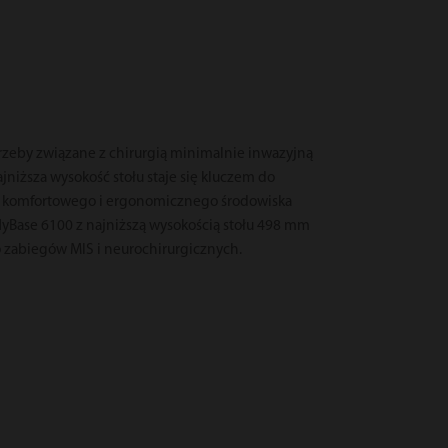
zeby związane z chirurgią minimalnie inwazyjną
ajniższa wysokość stołu staje się kluczem do
j komfortowego i ergonomicznego środowiska
HyBase 6100 z najniższą wysokością stołu 498 mm
o zabiegów MIS i neurochirurgicznych.