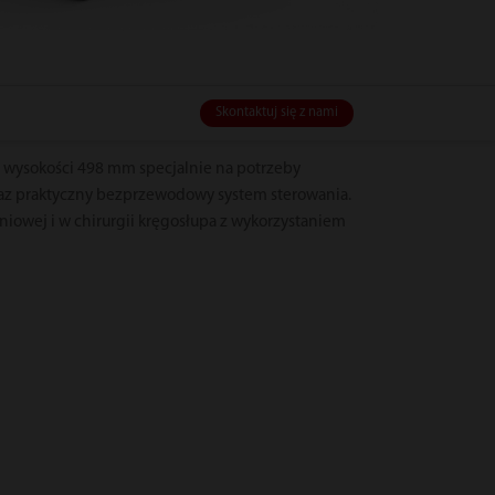
Skontaktuj się z nami
 wysokości 498 mm specjalnie na potrzeby
oraz praktyczny bezprzewodowy system sterowania.
iowej i w chirurgii kręgosłupa z wykorzystaniem