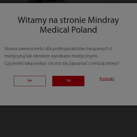
ramienia C
Maksymalny udźwi
Witamy na stronie Mindray
bezpieczeństwa i 
Medical Poland
Maksymalny udźwi
Wielowarstwowe 
Strona zawiera treści dla profesjonalistów związanych z
wodoodpornej kon
medycyną lub obrotem wyrobami medycznymi.
Najniższa pozycja
Czy jesteś taką osobą i chcesz się zapoznać z treścią strony?
chirurgii minimal
Bezprzewodowy s
Kontakt
Nie
Tak
Pompa nożna
Ręczny system st