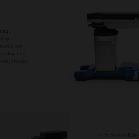
rurgii
ołu jest
owania, bez
ioskopii. Co
antuje lepsze
Przesuw wzdłużn