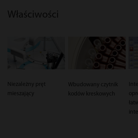
Właściwości
Niezależny pręt
Int
Wbudowany czytnik
mieszający
opr
kodów kreskowych
łat
int