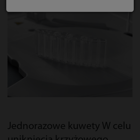
Jednorazowe kuwety W celu
uniknięcia krzyżowego