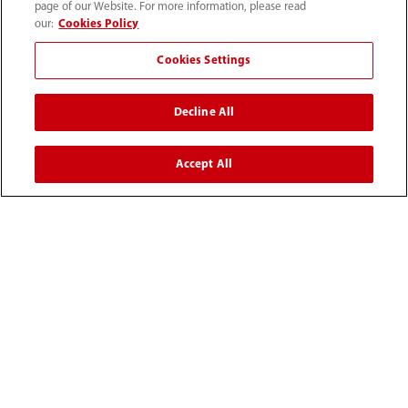
page of our Website. For more information, please read
our:
Cookies Policy
Szkolenie | Chemistry
Współpraca | Laboratorium
Cookies Settings
| Diagnostyka
laboratoryjna
Wprowadzenie do
klinicznego systemu
Decline All
Zakład produkcyjny
biochemicznego
odczynników firmy
AAA firmy Mindray
Mindray – jakość
Accept All
dzięki automatyzacji
Strona główna
Wszystkie produkty
Biochemia
BS-230