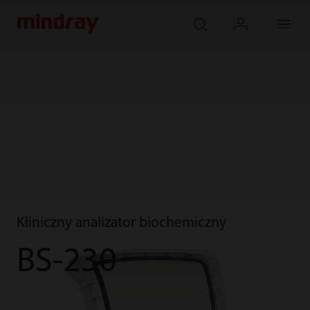
mindray
search
login
Menu
Kliniczny analizator biochemiczny
BS-230