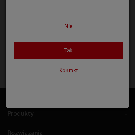
MobiEye 700
Dogłębna wiedza
z mocą i
Nie
mobilnością
Tak
Kontakt
Strona główna
Wszystkie produkty
Radiologia
Produkty
Rozwiązania