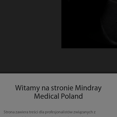
Witamy na stronie Mindray
Medical Poland
dowa
Strona zawiera treści dla profesjonalistów związanych z
acy