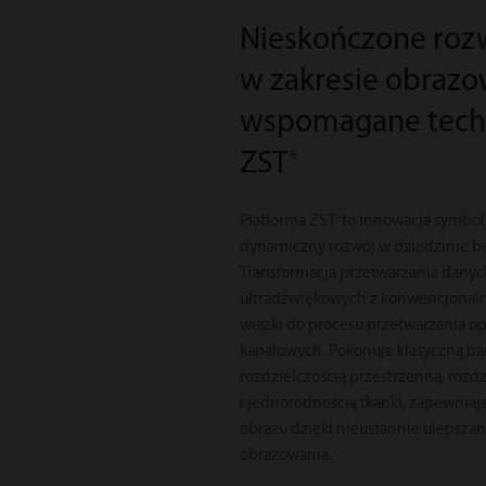
Nieskończone roz
w zakresie obrazo
wspomagane tech
+
ZST
+
Platforma ZST
to innowacja symbol
dynamiczny rozwój w dziedzinie b
Transformacja przetwarzania danyc
ultradźwiękowych z konwencjonal
wiązki do procesu przetwarzania o
kanałowych. Pokonuje klasyczną ba
rozdzielczością przestrzenną, rozd
i jednorodnością tkanki, zapewniaj
obrazu dzięki nieustannie ulepsz
obrazowania.