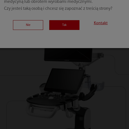
medycyną lub obrotem wyrobami medycznymi.
Czy jesteś taką osobą i chcesz się zapoznać z treścią strony?
Kontakt
Nie
Tak