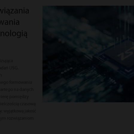
wiązania
wania
nologią
izująca
adań USG.
h
nego formowania
partego na danych
rierę pomiędzy
zielczością czasową
ąc wyjątkową jakość
anym rozwiązaniom