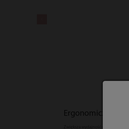
Ergonomiczna bu
Zwiększa wydajność codziennej pr