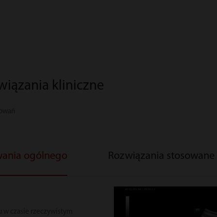
iązania kliniczne
sowań
wania ogólnego
Rozwiązania stosowane w
 w czasie rzeczywistym