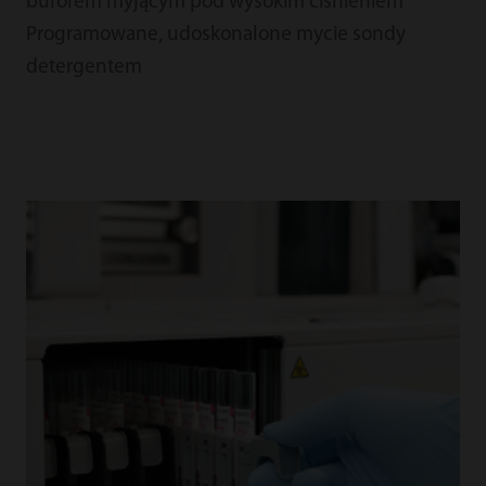
buforem myjącym pod wysokim ciśnieniem
Programowane, udoskonalone mycie sondy
detergentem