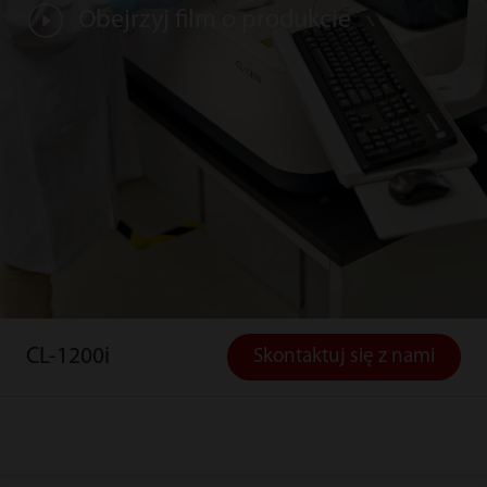
Obejrzyj film o produkcie
CL-1200i
Skontaktuj się z nami