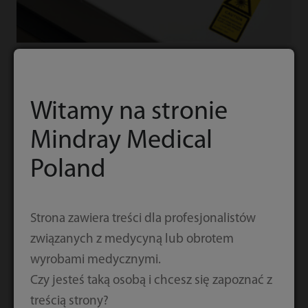
Manipulowanie
Witamy na stronie
odczynnikami i substratami
Mindray Medical
Poland
Łatwe manipulowanie odczynnikami i
substratami, odczynniki płynne gotowe do użycia
Strona zawiera treści dla profesjonalistów
Karuzela na odczynniki, stale chłodzona w
związanych z medycyną lub obrotem
temperaturze 2–8℃ ma 25 pozycji
wyrobami medycznymi.
Ta sama wielkość pakietów odczynników jak w
Czy jesteś taką osobą i chcesz się zapoznać z
przypadku CL-2000i (50 testów / 100 testów w
treścią strony?
pakiecie)