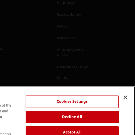
Perspektywy
Nasza działalność
Historia
Nasza kultura
nas
Wirtualny spacer po
Mindray
Dane kontaktowe
Kontakt
Cookies Settings
e of the
ts and
Decline All
to
Accept All
rmation,