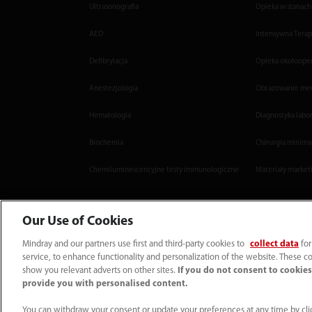
Ultrasonografia
Opieka w stanach
AED
Intensywna Terap
Defibrylacja
Opieka okołoope
Anestezjologia
Obrazowanie me
Hematologia
Diagnostyka labo
Biochemia
Chirurgia minima
Chemiluminescencyjne testy immunologiczne
Materiały market
Our Use of Cookies
Mindray and our partners use first and third-party cookies to
collect data
for
service, to enhance functionality and personalization of the website. These co
(22) 463 80 80
info-pl@mindray.com
show you relevant adverts on other sites.
If you do not consent to cookies,
provide you with personalised content.
Warunki korzystania z serwisu
｜
Mapa strony
｜
Informacja o plikach cookie
© 2026 Shenzhen Mindray Bio-Medical Electronics Co., Ltd. Wszelkie prawa zast
You can withdraw your consent or update your preferences at any time by clic