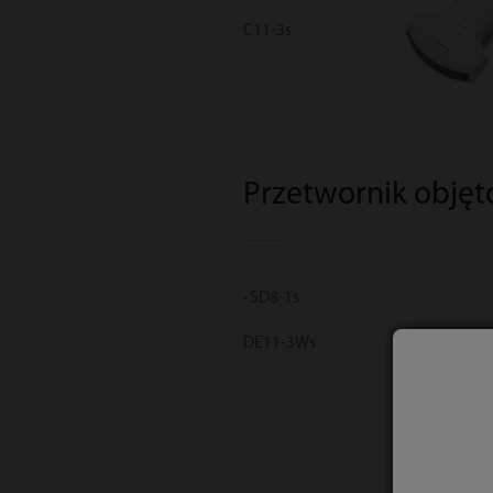
C11-3s
Przetwornik objęt
SD8-1s
DE11-3Ws