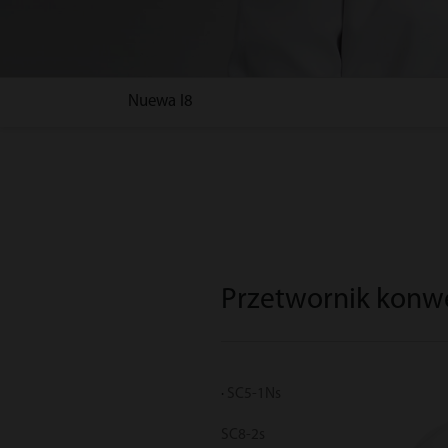
Nuewa I8
Przetwornik konw
SC5-1Ns
SC8-2s