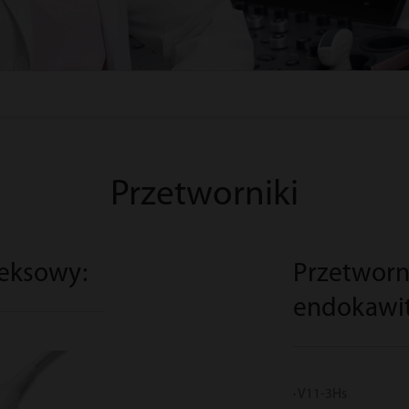
Przetworniki
eksowy:
Przetworn
endokawit
V11-3Hs