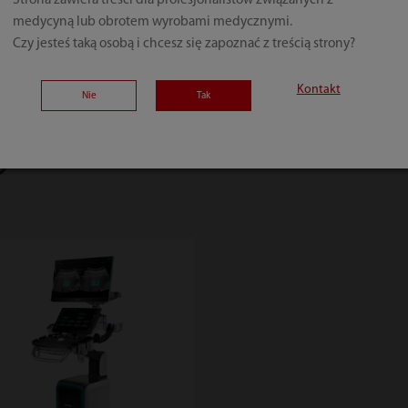
Strona zawiera treści dla profesjonalistów związanych z
medycyną lub obrotem wyrobami medycznymi.
Czy jesteś taką osobą i chcesz się zapoznać z treścią strony?
Kontakt
Nie
Tak
y