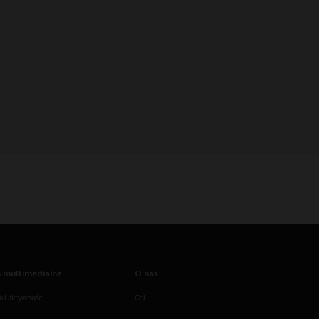
 multimedialne
O nas
 i aktywności
Cel