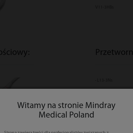
V11-3HBs
ościowy:
Przetworni
L13-3Ns
Witamy na stronie Mindray
Medical Poland