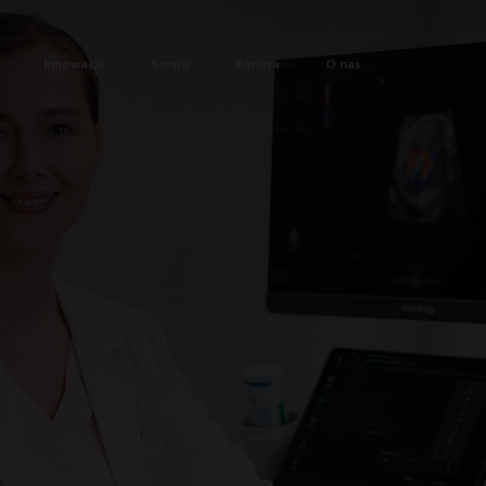
Innowacje
Serwis
Kariera
O nas