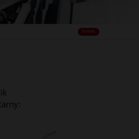
Kontakt
ik
arny: