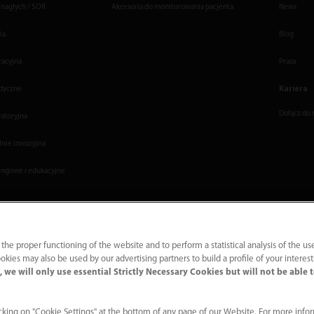
 nagłych / SOR
Akcesoria do monitorowania pacjenta
News
ia
Blog
racyjna
Prasa
Kariera
dyczne
Dołącz do 
ratoryjna
lnie inwazyjna
ingowe i edukacyjne
 the proper functioning of the website and to perform a statistical analysis of the us
okies may also be used by our advertising partners to build a profile of your interes
 we will only use essential Strictly Necessary Cookies but will not be able 
｜
Polityka Prywatności
｜
Skontaktuj się z nami
｜
Zgłaszanie nieprawidłowości
rzeżone
king on "Cookie Settings" at the bottom of any page of our Website. For more info