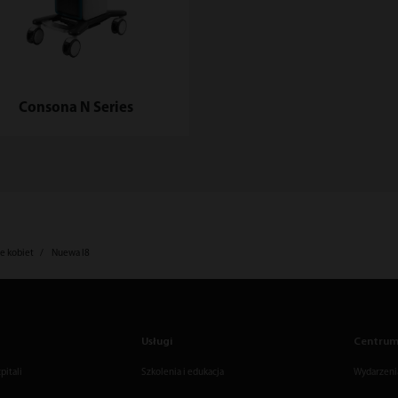
Consona N Series
e kobiet
Nuewa I8
Usługi
Centrum
pitali
Szkolenia i edukacja
Wydarzenia