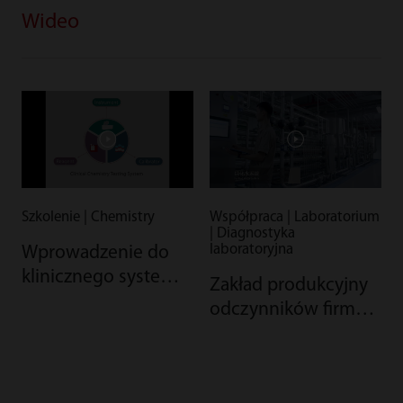
Wideo
Szkolenie | Chemistry
Współpraca | Laboratorium
| Diagnostyka
laboratoryjna
Wprowadzenie do
klinicznego systemu
Zakład produkcyjny
biochemicznego
odczynników firmy
AAA firmy Mindray
Mindray – jakość
dzięki automatyzacji