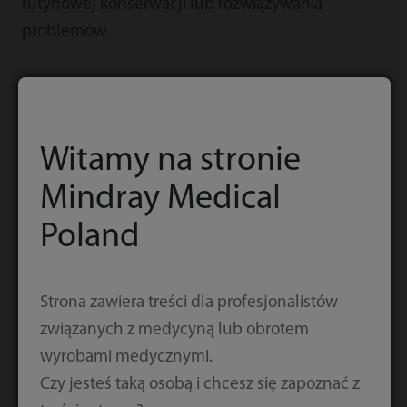
rutynowej konserwacji lub rozwiązywania
problemów.
Wykrywanie pęcherzyków
Witamy na stronie
w odczynnikach
Mindray Medical
Poland
• Zdolność wykrywania pęcherzyków w butelkach
z odczynnikami, a także wykrywania faktycznego
poziomu płynu przed aspiracją odczynnika.
Strona zawiera treści dla profesjonalistów
związanych z medycyną lub obrotem
wyrobami medycznymi.
Czy jesteś taką osobą i chcesz się zapoznać z