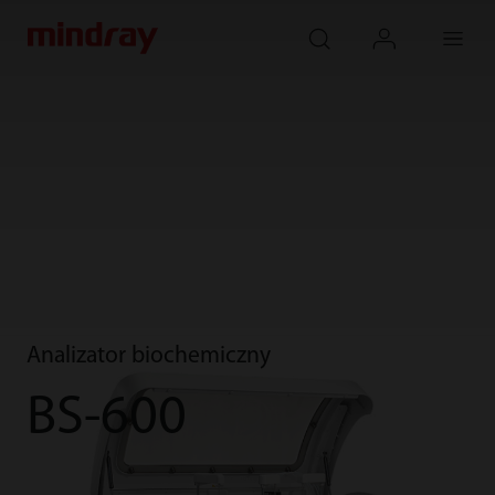
mindray
search
login
Menu
Analizator biochemiczny
BS-600