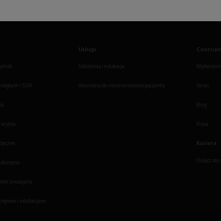
Usługi
Centrum
pitali
Szkolenia i edukacja
Wydarzenia
 nagłych / SOR
Akcesoria do monitorowania pacjenta
News
ia
Blog
racyjna
Prasa
Kariera
dyczne
Dołącz do 
ratoryjna
lnie inwazyjna
ingowe i edukacyjne