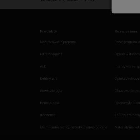
Strona główna
Kontakt
Pobierz
Produkty
Rozwiązania
Monitorowanie pacjenta
Rozwiązania do sz
Ultrasonografia
Opieka w stanach
AED
Intensywna Terap
Defibrylacja
Opieka okołoope
Anestezjologia
Obrazowanie me
Hematologia
Diagnostyka labo
Biochemia
Chirurgia minima
Chemiluminescencyjne testy immunologiczne
Materiały market