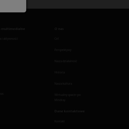
 multimedialne
O nas
 i aktywności
Cel
Perspektywy
Nasza działalność
Historia
Nasza kultura
nas
Wirtualny spacer po
Mindray
Dane kontaktowe
Kontakt