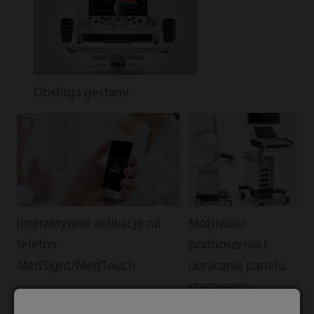
Obsługa gestami
Interaktywne aplikacje na
Możliwość
telefon -
podnoszenia i
MedSight/MedTouch
obracania panelu
sterowania