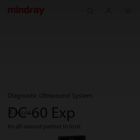
mindray
search
login
Menu
Diagnostic Ultrasound System
DC-60 Exp
An all-around partner to trust