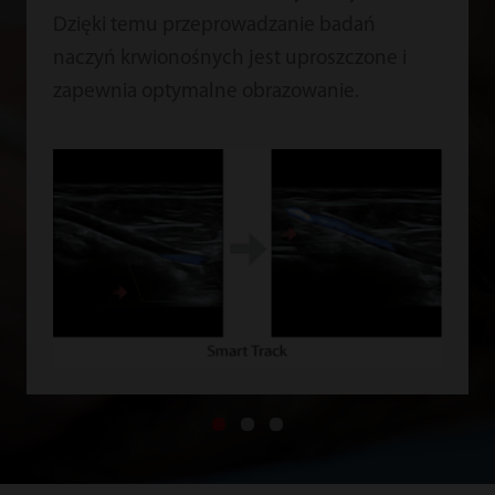
Dzięki temu przeprowadzanie badań
naczyń krwionośnych jest uproszczone i
zapewnia optymalne obrazowanie.