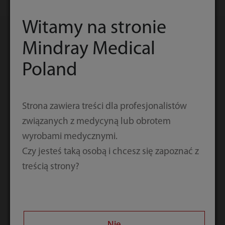
Witamy na stronie
Mindray Medical
Obrazy kliniczne
Poland
Strona zawiera treści dla profesjonalistów
związanych z medycyną lub obrotem
wyrobami medycznymi.
Czy jesteś taką osobą i chcesz się zapoznać z
Guz w jamie
Guz pęcherza
treścią strony?
brzusznej
moczowego, 2D
Ś