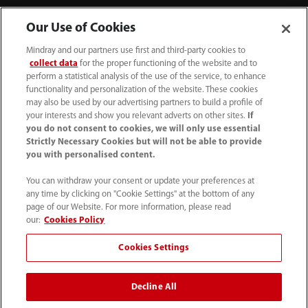
Our Use of Cookies
Mindray and our partners use first and third-party cookies to
collect data
for the proper functioning of the website and to
perform a statistical analysis of the use of the service, to enhance
functionality and personalization of the website. These cookies
may also be used by our advertising partners to build a profile of
your interests and show you relevant adverts on other sites.
If
you do not consent to cookies, we will only use essential
52 55 5661 9450
Strictly Necessary Cookies but will not be able to provide
you with personalised content.
intl-market@mindray.com
You can withdraw your consent or update your preferences at
any time by clicking on "Cookie Settings" at the bottom of any
Condiciones de uso
｜
Mapa del sitio
｜
Aviso cookies
｜
page of our Website. For more information, please read
Aviso de privacidad
｜
Línea de atención telefónica
｜
our:
Cookies Policy
Contáctenos
Cookies Settings
Mindray Headquarters, Mindray Building, Keji 12th Road
Decline All
South, High-tech Industrial Park, Nanshan, Shenzhen