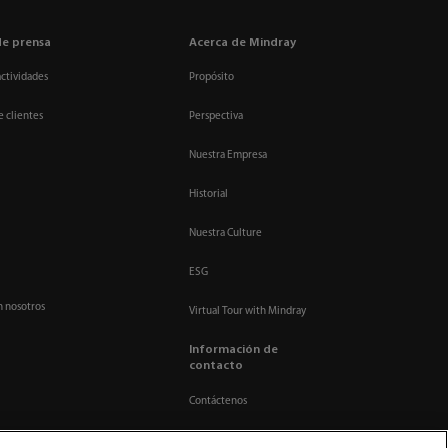
de prensa
Acerca de Mindray
actividades
Propósito
e clientes
Perspectiva
Nuestra Empresa
Historial
Nuestra Culture
ESG
n nosotros
Virtual Tour with Mindray
Información de
contacto
Contáctenos