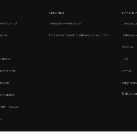
Servicios
Centro 
o el hospital
Formación y educación
Eventos y 
ncias
Accesorios para el monitoreo de pacientes
Historias d
Noticias
ratoria
Blog
ano digital
Prensa
Empleos
imagen
Trabaje co
aboratorio
nte invasiva
os