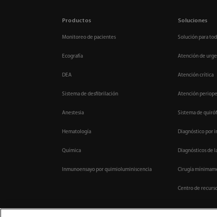
Productos
Soluciones
Monitoreo de pacientes
Solución para tod
Ecografía
Atención de urge
DEA
Atención crítica
Sistema de desfibrilación
Atención periope
Anestesia
Sistema de quiróf
Hematología
Diagnóstico por 
Química
Diagnósticos de l
Inmunoensayo por quimioluminiscencia
Cirugía mínimame
Centro de recurs