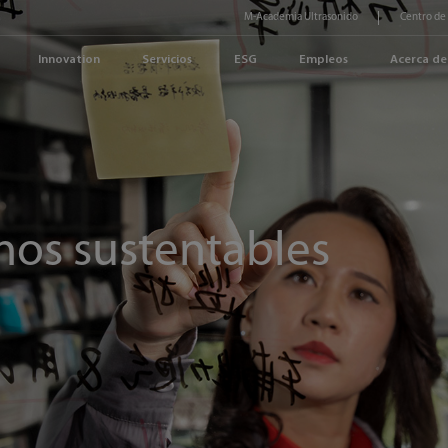
M-Academia Ultrasonido
Centro de
Innovation
Servicios
ESG
Empleos
Acerca de
os sustentables