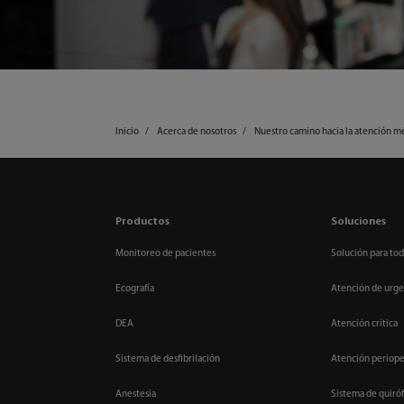
Inicio
Acerca de nosotros
Nuestro camino hacia la atención m
Productos
Soluciones
Monitoreo de pacientes
Solución para tod
Ecografía
Atención de urge
DEA
Atención crítica
Sistema de desfibrilación
Atención periope
Anestesia
Sistema de quiróf