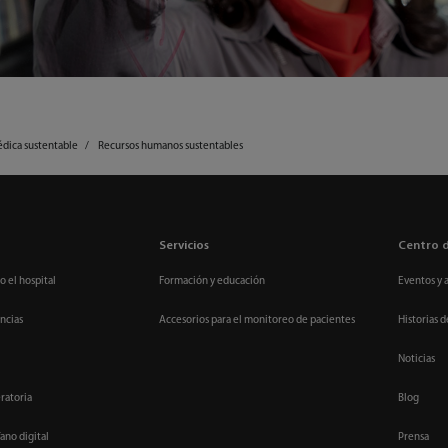
édica sustentable
Recursos humanos sustentables
Servicios
Centro 
o el hospital
Formación y educación
Eventos y 
ncias
Accesorios para el monitoreo de pacientes
Historias d
Noticias
ratoria
Blog
ano digital
Prensa