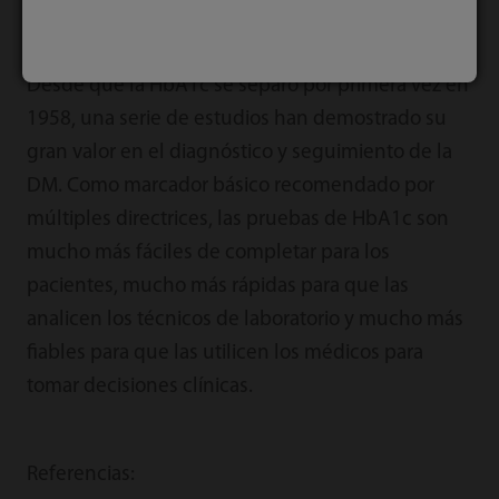
Resumen
Desde que la HbA1c se separó por primera vez en
1958, una serie de estudios han demostrado su
gran valor en el diagnóstico y seguimiento de la
DM. Como marcador básico recomendado por
múltiples directrices, las pruebas de HbA1c son
mucho más fáciles de completar para los
pacientes, mucho más rápidas para que las
analicen los técnicos de laboratorio y mucho más
fiables para que las utilicen los médicos para
tomar decisiones clínicas.
Referencias: