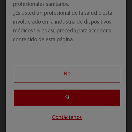
cada seis meses para pacientes bien controlados
profesionales sanitarios.
y cada tres meses para pacientes mal controlados
¿Es usted un profesional de la salud o está
o pacientes que están realizando cambios en su
involucrado en la industria de dispositivos
[6]
régimen terapéutico.
médicos? Si es así, proceda para acceder al
contenido de esta página.
No
Si
Complicaciones comunes de la DM y la importancia de
las reducciones de HbA1c[7, 8]
Contáctenos