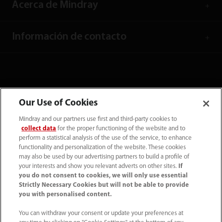
Acerca de Mindray
Información de contacto
Our Use of Cookies
Mindray and our partners use first and third-party cookies to
collect data
for the proper functioning of the website and to
perform a statistical analysis of the use of the service, to enhance
functionality and personalization of the website. These cookies
may also be used by our advertising partners to build a profile of
your interests and show you relevant adverts on other sites.
If
Tel: (34-91)392 3754 Fax: (34-91)088 9180
you do not consent to cookies, we will only use essential
Strictly Necessary Cookies but will not be able to provide
info.es@mindray.com
you with personalised content.
Condiciones de uso
｜
Mapa del sitio
｜
You can withdraw your consent or update your preferences at