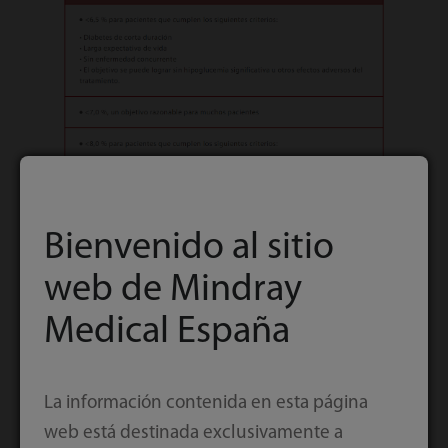
Bienvenido al sitio
web de Mindray
La HbA1c es un marcador ideal para la evaluación
Medical España
del control glucémico. Cada pequeña reducción
de HbA1c puede reducir significativamente los
riesgos de morbilidad y mortalidad relacionada
La información contenida en esta página
con la DM. Las frecuencias de las pruebas son
web está destinada exclusivamente a