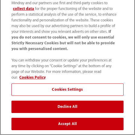
considerarse que responderían a un aumento en
Mindray and our partners use first and third-party cookies to
collect data
for the proper functioning of the website and to
la PEEP, serán tratados así; y a los pacientes que no
perform a statistical analysis of the use of the service, to enhance
tienen potencial para nuestro equipo se los
functionality and personalization of the website. These cookies
may also be used by our advertising partners to build a profile of
mantendrá en el conjunto de protección.
your interests and show you relevant adverts on other sites.
If
you do not consent to cookies, we will only use essential
Strictly Necessary Cookies but will not be able to provide
Finalmente, me gustaría insistir en una cosa antes
you with personalised content.
de debatir la ECMO. Cuando la afección del
You can withdraw your consent or update your preferences at
paciente realmente se agrava, es realmente
any time by clicking on "Cookie Settings" at the bottom of any
page of our Website. For more information, please read
importante que apliquemos las recomendaciones
our:
Cookies Policy
y las recomendaciones son mantener a estos
Cookies Settings
pacientes con agentes de bloqueo
neuromuscular y usar la posición decúbito prono
Decline All
en estos pacientes. Quiero enfatizar esto. Esta es
probablemente una de las partes más
Accept All
importantes de la protección pulmonar en estos