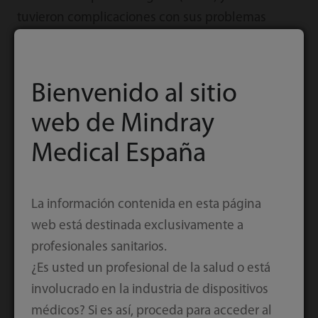
tuvieron complicaciones con sus problemas
cardíacos, incluida arritmia y también lesión
cardíaca aguda. Por lo que monitoreamos, de
manera rutinaria, la función cardíaca y usamos
Bienvenido al sitio
eco Doppler cardíaco (TDE; por sus siglas en
web de Mindray
inglés) junto al enfermo, el ecocardiograma, para
controlar la función cardíaca de los pacientes. El
Medical España
20 % de los pacientes tenía lesión renal aguda
(AKI, por sus siglas en inglés). Este tipo de
La información contenida en esta página
pacientes está bastante enfermo en nuestras UCI.
web está destinada exclusivamente a
profesionales sanitarios.
La ventilación de protección pulmonar es muy
¿Es usted un profesional de la salud o está
importante y debemos centrarnos en este punto.
involucrado en la industria de dispositivos
Intentamos colocar a estos pacientes en posición
médicos? Si es así, proceda para acceder al