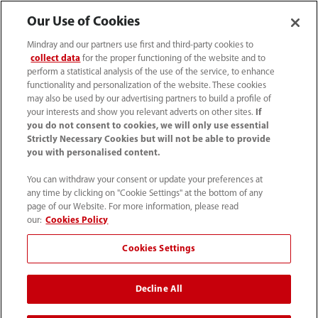
Our Use of Cookies
Mindray and our partners use first and third-party cookies to
collect data
for the proper functioning of the website and to
perform a statistical analysis of the use of the service, to enhance
functionality and personalization of the website. These cookies
may also be used by our advertising partners to build a profile of
your interests and show you relevant adverts on other sites.
If
Tel: (34-91)392 3754 Fax: (34-91)088 9180
you do not consent to cookies, we will only use essential
Strictly Necessary Cookies but will not be able to provide
info.es@mindray.com
you with personalised content.
Condiciones de uso
｜
Mapa del sitio
｜
You can withdraw your consent or update your preferences at
any time by clicking on "Cookie Settings" at the bottom of any
Aviso sobre las cookies
｜
Aviso de privacidad
｜
page of our Website. For more information, please read
Sistema Interno de Información
our:
Cookies Policy
Cookies Settings
©2026 Shenzhen Mindray Bio-Medical Electronics Co., Ltd.
Todos los derechos reservados.
Decline All
Los productos sanitarios arriba indicados son conformes
con la legislación vigente.