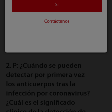
podemos obtener unas 100 copias. Se debe a que
Si
la amplificación del PCR es muy sensible. ¿Y qué
hay de la especificidad? Solo amplificará el nuevo
Contáctenos
coronavirus; ningún otro virus. Esto se garantiza
mediante la secuencia, por lo que se deben tener
cebadores seguros y bien diseñados para que no
respondan ni reaccionen a otros virus.
2. P: ¿Cuándo se pueden
detectar por primera vez
los anticuerpos tras la
infección por coronavirus?
¿Cuál es el significado