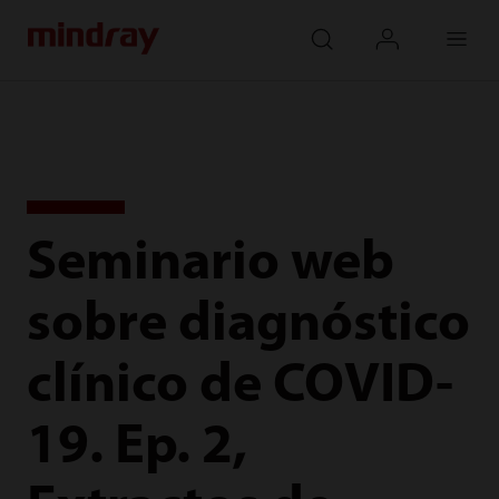
mindray
search
login
Menu
Seminario web
sobre diagnóstico
clínico de COVID-
19. Ep. 2,