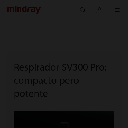
mindray
search
login
Menu
Respirador SV300 Pro:
compacto pero
potente