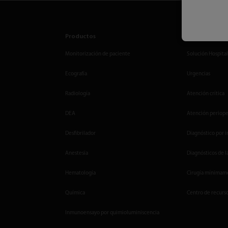
Productos
Soluciones
Monitorización de paciente
Solución Hospital
Ecografía
Urgencias
Radiología
Atención crítica
DEA
Atención periope
Desfibrilador
Diagnóstico por 
Anestesia
Diagnósticos de l
Hematología
Cirugía mínimame
Química
Centro de recurs
Inmunoensayo por quimioluminiscencia