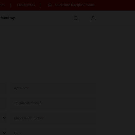
nes
Contáctenos
Seleccione la región/idioma
search
login
 Mindray
Apellidos
Telefono de trabajo
Empresa/institución
Cargo