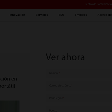
Centro de Comunicacio
Innovación
Servicios
ESG
Empleos
Acerca de
Ver ahora
Nombre
cción en
ortátil
Correo electrónico
País/Región
Puesto