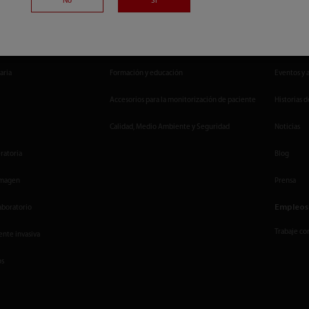
No
Si
Servicios
Centro 
aria
Formación y educación
Eventos y 
Accesorios para la monitorización de paciente
Historias d
Calidad, Medio Ambiente y Seguridad
Noticias
ratoria
Blog
imagen
Prensa
Empleos
aboratorio
Trabaje co
nte invasiva
os