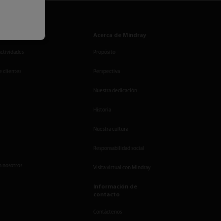
de Comunicación
Acerca de Mindray
actividades
Propósito
e clientes
Perspectiva
Nuestra dedicación
Historia
Nuestra cultura
Responsabilidad social
n nosotros
Visita virtual con Mindray
Información de
contacto
Contáctenos