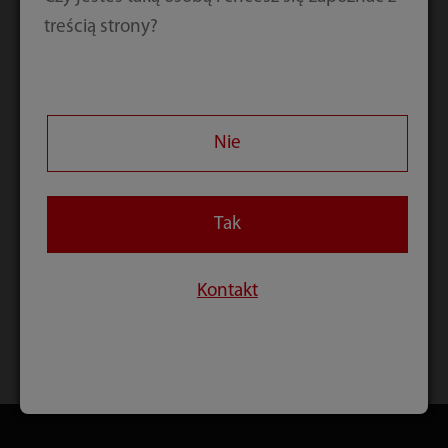
całym świecie, instalują i konfigurują
treścią strony?
zaawansowane technologie medyczne Mindray u
użytkowników.
Kluczem do sukcesu przedsięwzięcia jest ścisła
Nie
współpraca zespołu i zaangażowanie
użytkownika. Co więcej, gwarantuje to, że
wszystkie elementy techniczne przyczyniają się
Tak
do poprawy wydajności, jakości i efektywności
usług medycznych.
Kontakt
Strona główna
Usługi
Realizacja dużego projektu