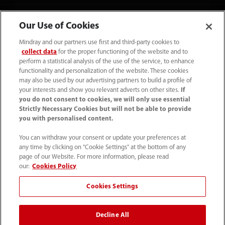
Our Use of Cookies
Mindray and our partners use first and third-party cookies to
collect data
for the proper functioning of the website and to
perform a statistical analysis of the use of the service, to enhance
functionality and personalization of the website. These cookies
may also be used by our advertising partners to build a profile of
your interests and show you relevant adverts on other sites.
If
you do not consent to cookies, we will only use essential
Strictly Necessary Cookies but will not be able to provide
you with personalised content.
(22) 463 80 80
You can withdraw your consent or update your preferences at
info-pl@mindray.com
any time by clicking on "Cookie Settings" at the bottom of any
page of our Website. For more information, please read
Warunki korzystania z serwisu
｜
Mapa strony
｜
our:
Cookies Policy
Informacja o plikach cookie
｜
Polityka Prywatności
｜
Cookies Settings
Skontaktuj się z nami
｜
Zgłaszanie nieprawidłowości
Decline All
© 2026 Shenzhen Mindray Bio-Medical Electronics Co.,