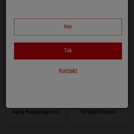
BeneVision N22/N19
BeneVision N1
Nie
Tak
Kontakt
Seria BeneFusion n
SV800/SV600