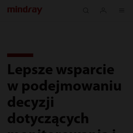
mindray
search
login
Menu
Lepsze wsparcie
w podejmowaniu
decyzji
dotyczących