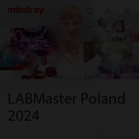
mindray
search
login
Menu
LABMaster Poland
2024