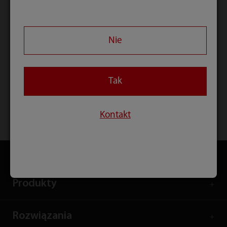
możliwość nie tylko akademickiej wymiany
informacji, ale kontakt z nowoczesnymi
Nie
rozwiązaniami w praktyce.
Do zobaczenia w Krakowie!
Tak
Kontakt
Strona główna
Event and Activities
LABMaster Poland 2024
Produkty
Rozwiązania