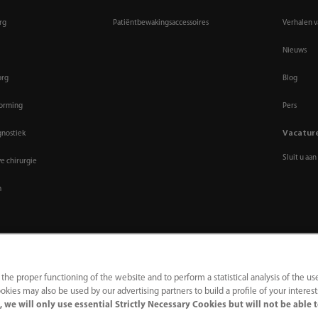
rg
Patiëntbewakingsaccessoires
Verhalen v
Nieuws
org
Blog
vorming
Pers
Vacatur
gnostiek
Sluit u aan
ve chirurgie
m
 the proper functioning of the website and to perform a statistical analysis of the us
okies may also be used by our advertising partners to build a profile of your interes
 we will only use essential Strictly Necessary Cookies but will not be able 
g
｜
Hulplijn naleving
｜
Klokkenluiden
｜
Contact