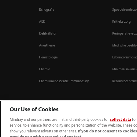
Echografie
Spoedeisende zo
AED
Kritieke zorg
Defibrillator
Perioperatieve z
Anesthesie
Medische beeld
Hematologie
Laboratoriumdia
Chemie
Minimaal invasie
Chemiluminescentie-immunoassay
Resourcecentru
Our Use of Cookies
Mindray and our partners use first and third-party cookies to
collect data
for
(31-33) 254 4911
info.nl@mindray.com
service, to enhance functionality and personalization of the website. These co
show you relevant adverts on other sites.
If you do not consent to cookies,
Gebruiksvoorwaarden
｜
Sitemap
｜
Cookie kennisgeving
｜
Privacy Verklarin