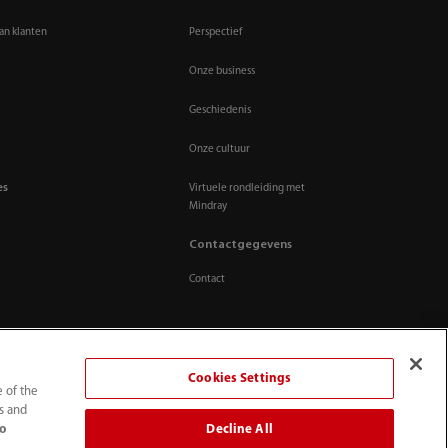
an klanten
Perspectief
Onze business
Geschiedenis
Onze cultuur
es
Virtuele rondleiding met
Mindray
Contactgegevens
Contact
Cookies Settings
e of the
ts and
Decline All
to