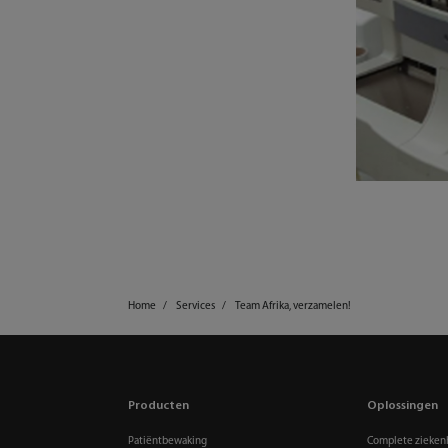
Home
Services
Team Afrika, verzamelen!
Producten
Oplossingen
Patiëntbewaking
Complete zieken