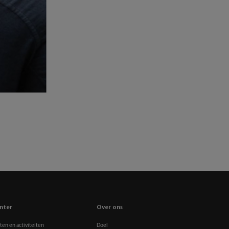
nter
Over ons
en en activiteiten
Doel