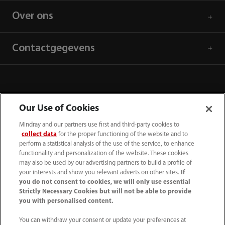
Over ons
Contactgegevens
Our Use of Cookies
Mindray and our partners use first and third-party cookies to
collect data
for the proper functioning of the website and to
perform a statistical analysis of the use of the service, to enhance
functionality and personalization of the website. These cookies
may also be used by our advertising partners to build a profile of
your interests and show you relevant adverts on other sites.
If
you do not consent to cookies, we will only use essential
(31-33) 254 4911
Strictly Necessary Cookies but will not be able to provide
info.nl@mindray.com
you with personalised content.
You can withdraw your consent or update your preferences at