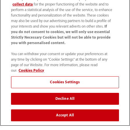
Vacatures
collect data
for the proper functioning of the website and to
perform a statistical analysis of the use of the service, to enhance
functionality and personalization of the website. These cookies
Over ons
may also be used by our advertising partners to build a profile of
your interests and show you relevant adverts on other sites.
If
you do not consent to cookies, we will only use essential
Contactgegevens
Strictly Necessary Cookies but will not be able to provide
you with personalised content.
You can withdraw your consent or update your preferences at
any time by clicking on "Cookie Settings" at the bottom of any
page of our Website. For more information, please read
our:
Cookies Policy
Cookies Settings
Decline All
Accept All
(31-33) 254 4911
info.nl@mindray.com