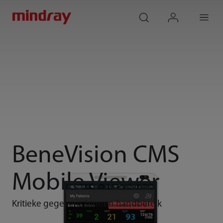
mindray
search
login
Menu
BeneVision CMS
Mobile Viewer
Kritieke gegevens binnen handbereik