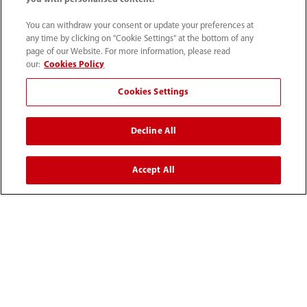
You can withdraw your consent or update your preferences at
any time by clicking on "Cookie Settings" at the bottom of any
page of our Website. For more information, please read
our:
Cookies Policy
Cookies Settings
(31-33) 254 4911
Decline All
info.nl@mindray.com
Accept All
Gebruiksvoorwaarden
｜
Sitemap
｜
Cookie kennisgeving
｜
Privacy Verklaring
｜
Hulplijn naleving
｜
Klokkenluiden
｜
Contact
© 2026 Shenzhen Mindray Bio-Medical Electronics Co.,
Ltd. Alle rechten voorbehouden
Deze inhoud is uitsluitend bestemd voor professionele