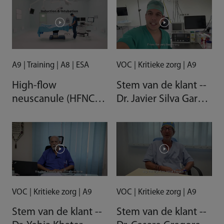
A9 | Training | A8 | ESA
VOC | Kritieke zorg | A9
High-flow
Stem van de klant --
neuscanule (HFNC)
Dr. Javier Silva Garcia,
van A9-
consultant-
anesthesiesysteem
anesthesioloog,
Spanje
VOC | Kritieke zorg | A9
VOC | Kritieke zorg | A9
Stem van de klant --
Stem van de klant --