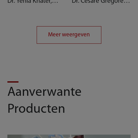
Dr. Yehia Khater,
Dr. Cesare Gregoretti,
voormalig voorzitter
hoofd van de
van PAFSA
algemene IC, Italië
Meer weergeven
Aanverwante
Producten