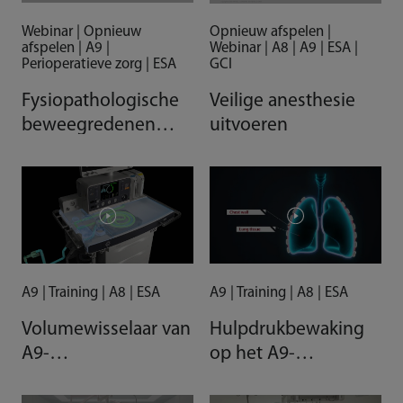
Webinar | Opnieuw
Opnieuw afspelen |
afspelen | A9 |
Webinar | A8 | A9 | ESA |
Perioperatieve zorg | ESA
GCI
Fysiopathologische
Veilige anesthesie
beweegredenen
uitvoeren
voor het gebruik van
HFNT in de
perioperatieve
omgeving
A9 | Training | A8 | ESA
A9 | Training | A8 | ESA
Volumewisselaar van
Hulpdrukbewaking
A9-
op het A9-
anesthesiesysteem
anesthesiesysteem