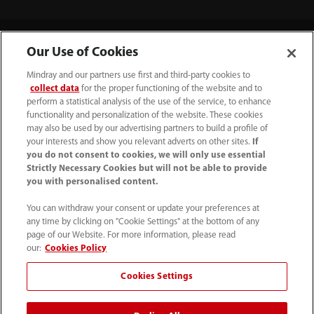
Our Use of Cookies
Mindray and our partners use first and third-party cookies to
collect data
for the proper functioning of the website and to
perform a statistical analysis of the use of the service, to enhance
functionality and personalization of the website. These cookies
may also be used by our advertising partners to build a profile of
your interests and show you relevant adverts on other sites.
If
(31-33) 254 4911
you do not consent to cookies, we will only use essential
Strictly Necessary Cookies but will not be able to provide
info.nl@mindray.com
you with personalised content.
Gebruiksvoorwaarden
｜
Sitemap
｜
You can withdraw your consent or update your preferences at
any time by clicking on "Cookie Settings" at the bottom of any
Cookie kennisgeving
｜
Privacy Verklaring
｜
page of our Website. For more information, please read
Hulplijn naleving
｜
Klokkenluiden
｜
Contact
our:
Cookies Policy
Cookies Settings
© 2026 Shenzhen Mindray Bio-Medical Electronics Co.,
Ltd. Alle rechten voorbehouden