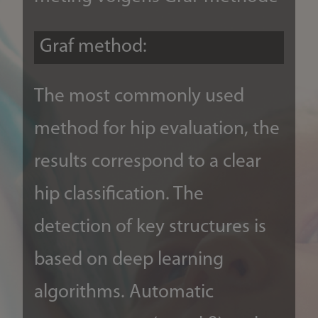
coordinate system and
Graf method:
automatically provides all
related measurements within
The most commonly used
a few seconds.
method for hip evaluation, the
results correspond to a clear
hip classification. The
detection of key structures is
based on deep learning
algorithms. Automatic