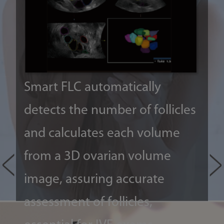
Smart FLC automatically
With
detects the number of follicles
algo
and calculates each volume
eﬀec
from a 3D ovarian volume
stru
image, assuring accurate
boun
assessment of follicles,
endo