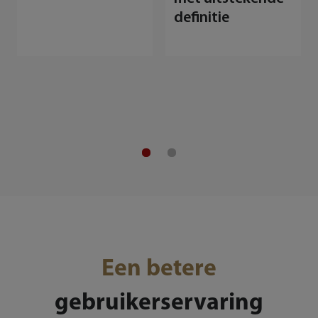
definitie
3
v
l
Een betere
gebruikerservaring