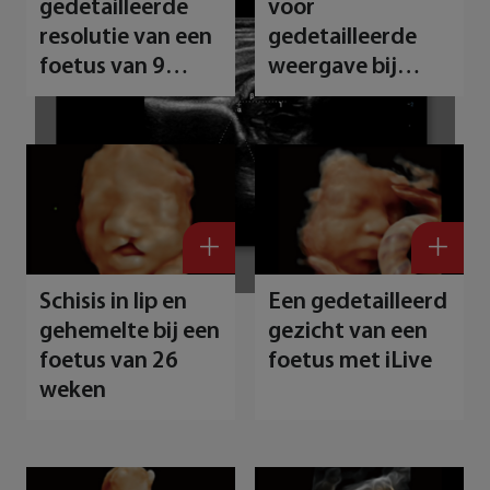
gedetailleerde
voor
resolutie van een
gedetailleerde
foetus van 9
weergave bij
weken met iLive
beenspieren
U
g
c
r
f
Schisis in lip en
Een gedetailleerd
gehemelte bij een
gezicht van een
foetus van 26
foetus met iLive
weken