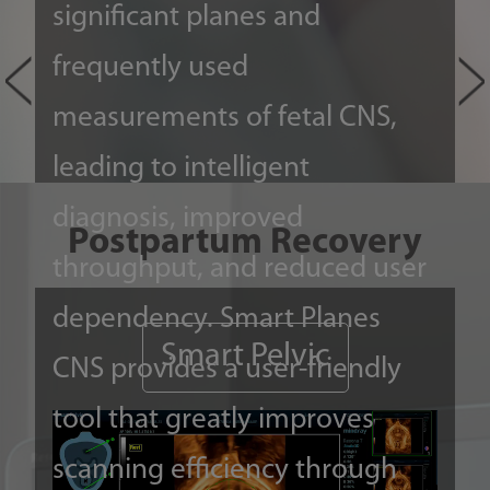
plac
signiﬁcant planes and
extr
frequently used
prov
measurements of fetal CNS,
opti
leading to intelligent
simp
diagnosis, improved
Postpartum Recovery
can
throughput, and reduced user
occl
dependency. Smart Planes
Smart Pelvic
and
CNS provides a user-friendly
info
tool that greatly improves
opti
scanning eﬃciency through