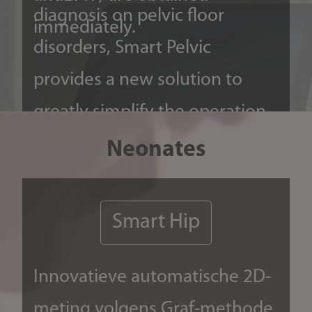
diagnosis on pelvic ﬂoor
immediately.
disorders, Smart Pelvic
provides a new solution to
greatly simplify the operation
procedures, and to minimize
Neonates
the exam time for a
standardized evaluation on
Smart Hip
pelvic ﬂoor. With extremely
simple user-interaction, it
Innovatieve automatische 2D-
generates a standard
meting volgens Graf-methode