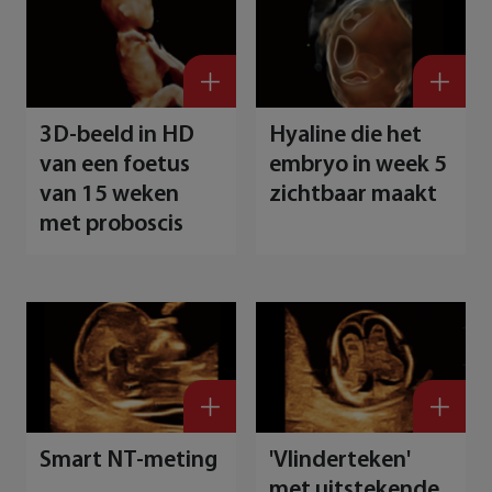
D
b
H
3D-beeld in HD
Hyaline die het
van een foetus
embryo in week 5
van 15 weken
zichtbaar maakt
met proboscis
Smart NT-meting
'Vlinderteken'
met uitstekende