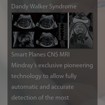
Dandy Walker Syndrome
Acqu
the 
Smart Planes CNS
MRI
cum
Mindray’s exclusive pioneering
cons
technology to allow fully
impo
automatic and accurate
occl
detection of the most