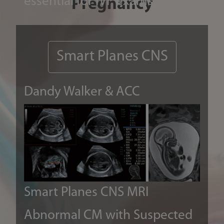
essential for IVF exams.
com
Pregnancy
vasc
ﬂow 
Smart Planes CNS
area
Dandy Walker & ACC
more
Smart Planes CNS
MRI
Abnormal CM with Suspected