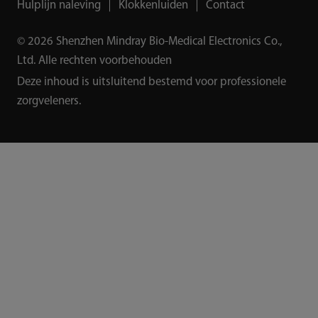
Hulplijn naleving
｜
Klokkenluiden
｜
Contact
© 2026 Shenzhen Mindray Bio-Medical Electronics Co.,
Ltd. Alle rechten voorbehouden
Deze inhoud is uitsluitend bestemd voor professionele
zorgveleners.