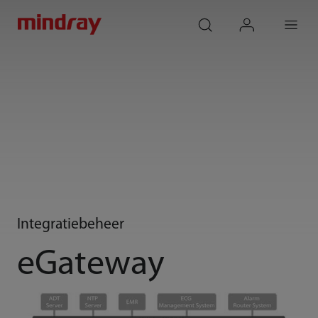
mindray
search
login
Menu
Integratiebeheer
eGateway