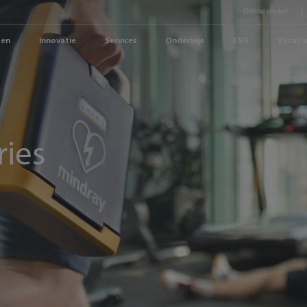
Online winkel
gen
Innovatie
Services
Onderwijs
ESG
Vacatu
ries