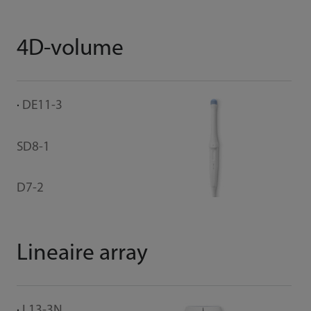
4D-volume
DE11-3
SD8-1
D7-2
Lineaire array
L13-3N