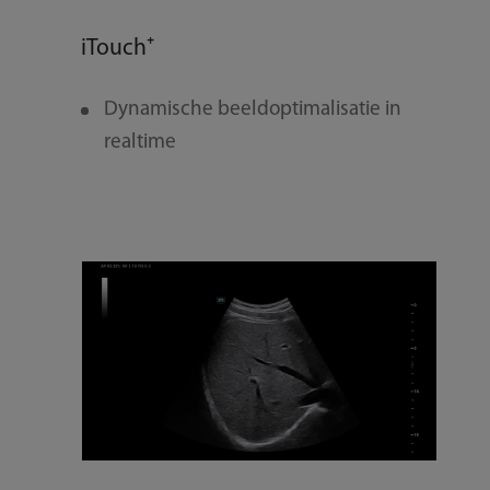
iTouch⁺
Sma
Dynamische beeldoptimalisatie in
A
realtime
e
h