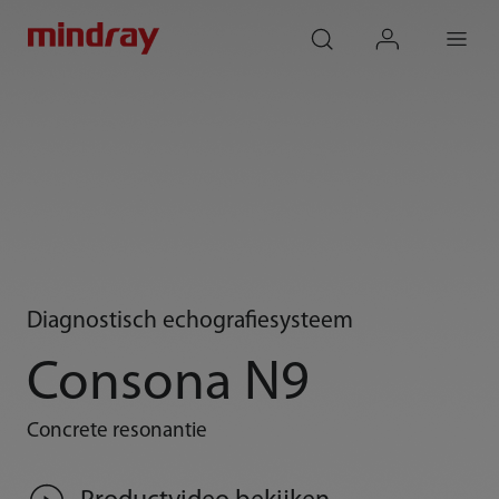
mindray
search
login
Menu
Diagnostisch echografiesysteem
Consona N9
Concrete resonantie