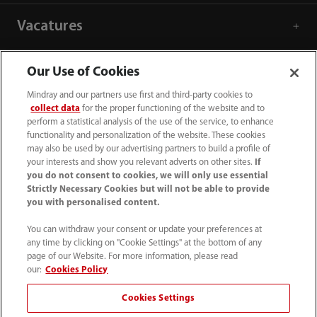
Vacatures
Over ons
Our Use of Cookies
Mindray and our partners use first and third-party cookies to
collect data
for the proper functioning of the website and to
Contactgegevens
perform a statistical analysis of the use of the service, to enhance
functionality and personalization of the website. These cookies
may also be used by our advertising partners to build a profile of
your interests and show you relevant adverts on other sites.
If
you do not consent to cookies, we will only use essential
Strictly Necessary Cookies but will not be able to provide
you with personalised content.
You can withdraw your consent or update your preferences at
any time by clicking on "Cookie Settings" at the bottom of any
page of our Website. For more information, please read
our:
Cookies Policy
Cookies Settings
(31-33) 254 4911