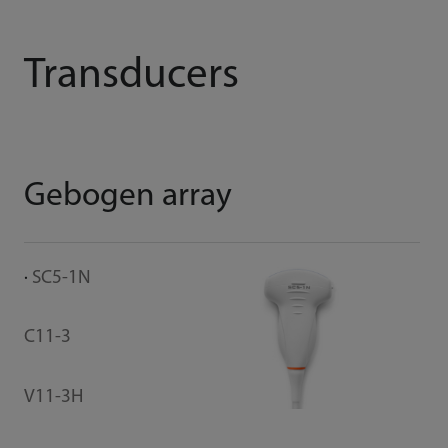
Transducers
Gebogen array
P
SC5-1N
C
C11-3
CW
V11-3H