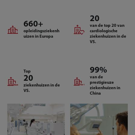
20
660
+
van de top 20 van
opleidingsziekenh
cardiologische
uizen in Europa
ziekenhuizen in de
VS.
99
%
Top
20
van de
prestigieuze
ziekenhuizen in de
ziekenhuizen in
VS.
China