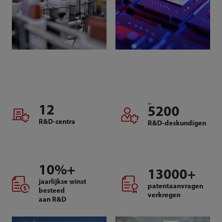
bijna
12
5200
R&D-centra
R&D-deskundigen
10
%+
13000
+
jaarlijkse winst
patentaanvragen
besteed
verkregen
aan R&D