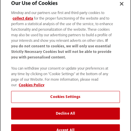
Our Use of Cookies
Oplossingen
Mindray and our partners use first and third-party cookies to
collect data
for the proper functioning of the website and to
perform a statistical analysis of the use of the service, to enhance
functionality and personalization of the website. These cookies
Services
may also be used by our advertising partners to build a profile of
your interests and show you relevant adverts on other sites.
If
you do not consent to cookies, we will only use essential
Mediacenter
Strictly Necessary Cookies but will not be able to provide
you with personalised content.
Vacatures
You can withdraw your consent or update your preferences at
any time by clicking on "Cookie Settings" at the bottom of any
page of our Website. For more information, please read
our:
Cookies Policy
Over ons
Cookies Settings
Contactgegevens
Decline All
Accept All