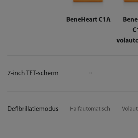
BeneHeart C1A
Bene
C
volaut
7-inch TFT-scherm
○
Defibrillatiemodus
Halfautomatisch
Volau