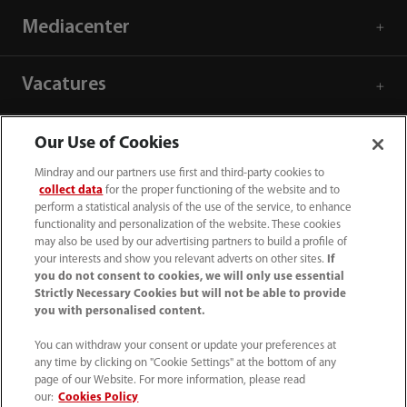
Mediacenter
Vacatures
Over ons
Our Use of Cookies
Mindray and our partners use first and third-party cookies to
collect data
for the proper functioning of the website and to
Contactgegevens
perform a statistical analysis of the use of the service, to enhance
functionality and personalization of the website. These cookies
may also be used by our advertising partners to build a profile of
your interests and show you relevant adverts on other sites.
If
you do not consent to cookies, we will only use essential
Strictly Necessary Cookies but will not be able to provide
you with personalised content.
You can withdraw your consent or update your preferences at
any time by clicking on "Cookie Settings" at the bottom of any
page of our Website. For more information, please read
our:
Cookies Policy