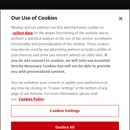
Our Use of Cookies
Mindray and our partners use first and third-party cookies to
collect data
for the proper functioning of the website and to
perform a statistical analysis of the use of the service, to enhance
functionality and personalization of the website. These cookies
may also be used by our advertising partners to build a profile of
your interests and show you relevant adverts on other sites.
If
(31-33) 254 4911
you do not consent to cookies, we will only use essential
Strictly Necessary Cookies but will not be able to provide
info.nl@mindray.com
you with personalised content.
Gebruiksvoorwaarden
｜
Sitemap
｜
You can withdraw your consent or update your preferences at
any time by clicking on "Cookie Settings" at the bottom of any
Cookie kennisgeving
｜
Privacy Verklaring
｜
page of our Website. For more information, please read
Hulplijn naleving
｜
Klokkenluiden
｜
Contact
our:
Cookies Policy
Cookies Settings
© 2026 Shenzhen Mindray Bio-Medical Electronics Co.,
Ltd. Alle rechten voorbehouden
Decline All