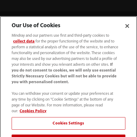
Our Use of Cookies
Mindray and our partners use first and third-party cookies to
collect data
for the proper functioning of the website and to
perform a statistical analysis of the use of the service, to enhance
functionality and personalization of the website. These cookies
may also be used by our advertising partners to build a profile of
your interests and show you relevant adverts on other sites.
If
(31-33) 254 4911
you do not consent to cookies, we will only use essential
Strictly Necessary Cookies but will not be able to provide
info.nl@mindray.com
you with personalised content.
Gebruiksvoorwaarden
｜
Sitemap
｜
You can withdraw your consent or update your preferences at
any time by clicking on "Cookie Settings" at the bottom of any
Cookie kennisgeving
｜
Privacy Verklaring
｜
page of our Website. For more information, please read
Hulplijn naleving
｜
Klokkenluiden
｜
Contact
our:
Cookies Policy
Cookies Settings
© 2026 Shenzhen Mindray Bio-Medical Electronics Co.,
Ltd. Alle rechten voorbehouden