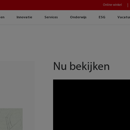
Online winkel
gen
Innovatie
Services
Onderwijs
ESG
Vacatu
Nu bekijken