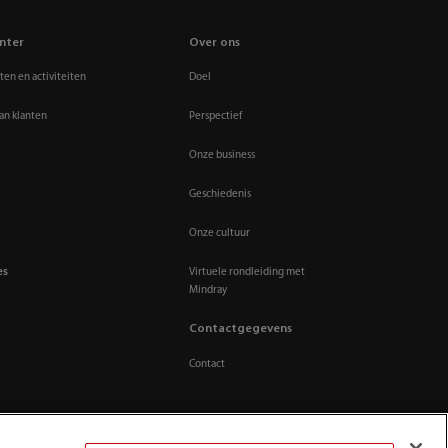
nter
Over ons
en en activiteiten
Doel
an klanten
Perspectief
Onze business
Geschiedenis
Onze cultuur
es
Virtuele rondleiding met
Mindray
Contactgegevens
Contact