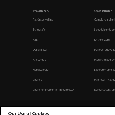
Producten
Oplossingen
Patiëntbewaking
Complete zieken
Echografie
Spoedeisende zo
AED
Kritieke zorg
Defibrillator
Perioperatieve z
Anesthesie
Medische beeld
Hematologie
Laboratoriumdia
Chemie
Minimaal invasie
Chemiluminescentie-immunoassay
Resourcecentru
Our Use of Cookies