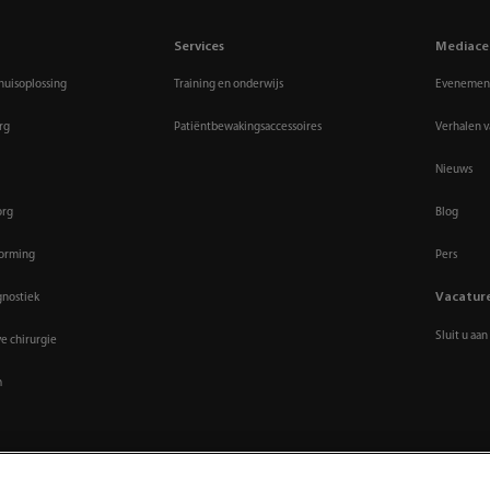
Services
Mediace
huisoplossing
Training en onderwijs
Evenement
rg
Patiëntbewakingsaccessoires
Verhalen v
Nieuws
org
Blog
vorming
Pers
Vacatur
gnostiek
Sluit u aan
ve chirurgie
m