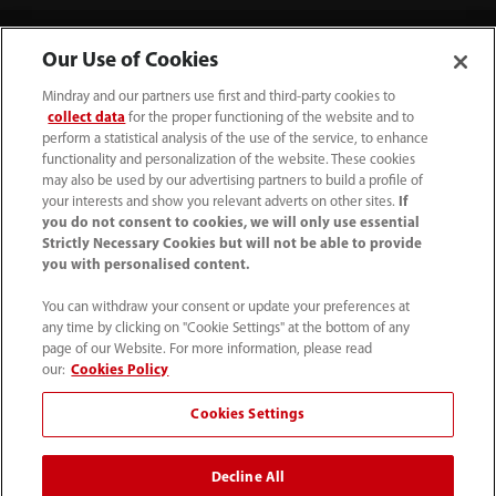
Our Use of Cookies
Mindray and our partners use first and third-party cookies to
collect data
for the proper functioning of the website and to
perform a statistical analysis of the use of the service, to enhance
functionality and personalization of the website. These cookies
may also be used by our advertising partners to build a profile of
your interests and show you relevant adverts on other sites.
If
(31-33) 254 4911
you do not consent to cookies, we will only use essential
Strictly Necessary Cookies but will not be able to provide
info.nl@mindray.com
you with personalised content.
Gebruiksvoorwaarden
｜
Sitemap
｜
You can withdraw your consent or update your preferences at
any time by clicking on "Cookie Settings" at the bottom of any
Cookie kennisgeving
｜
Privacy Verklaring
｜
page of our Website. For more information, please read
Hulplijn naleving
｜
Klokkenluiden
｜
Contact
our:
Cookies Policy
Cookies Settings
© 2026 Shenzhen Mindray Bio-Medical Electronics Co.,
Ltd. Alle rechten voorbehouden
Decline All
Deze inhoud is uitsluitend bestemd voor professionele