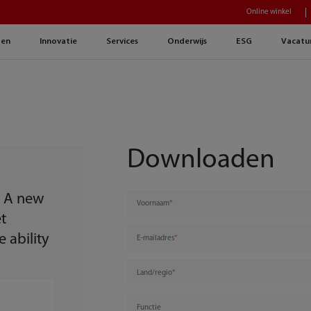
Online winkel
gen
Innovatie
Services
Onderwijs
ESG
Vacatu
Downloaden
: A new
Voornaam
t
 ability
E-mailadres
Land/regio
Functie