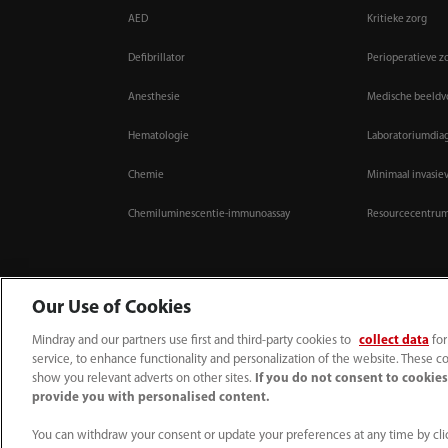
AED
Kritieke zorg
Defibrillator
Perioperatieve z
Anesthesie
Medische beeld
Hematologie
Laboratoriumdia
Chemie
Minimaal invasie
Chemiluminescentie-immunoassay
Resourcecentru
Our Use of Cookies
Mindray and our partners use first and third-party cookies to
collect data
for
(31-33) 254 4911
info.nl@mindray.com
service, to enhance functionality and personalization of the website. These co
show you relevant adverts on other sites.
If you do not consent to cookies,
Gebruiksvoorwaarden
｜
Sitemap
｜
Cookie kennisgeving
｜
Privacy Verklarin
provide you with personalised content.
© 2026 Shenzhen Mindray Bio-Medical Electronics Co., Ltd. Alle rechten voorb
Deze inhoud is uitsluitend bestemd voor professionele zorgveleners.
You can withdraw your consent or update your preferences at any time by clic