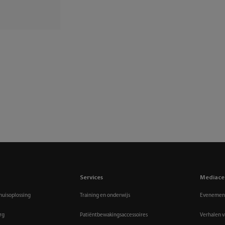
Services
Mediace
huisoplossing
Training en onderwijs
Evenement
rg
Patiëntbewakingsaccessoires
Verhalen v