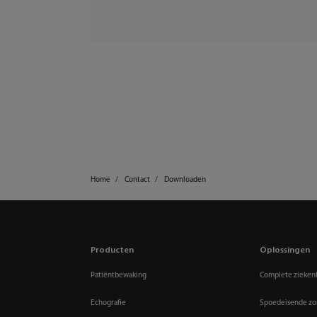
Home
Contact
Downloaden
Producten
Oplossingen
Patiëntbewaking
Complete zieken
Echografie
Spoedeisende zo