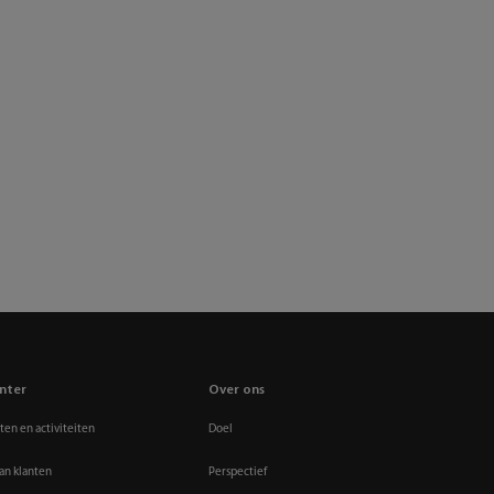
nter
Over ons
en en activiteiten
Doel
an klanten
Perspectief