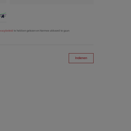
ivacybeleid
te hebben gelezen en hiermee akkoord te gaan
Indienen