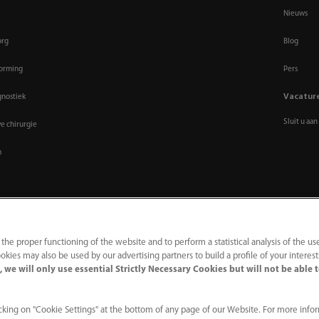
Nieuws
org
Blog
vorming
Pers
Vacatur
gnostiek
Sluit u aan
ve chirurgie
m
 the proper functioning of the website and to perform a statistical analysis of the us
okies may also be used by our advertising partners to build a profile of your interes
 we will only use essential Strictly Necessary Cookies but will not be able 
g
｜
Hulplijn naleving
｜
Klokkenluiden
｜
Contact
ehouden
king on "Cookie Settings" at the bottom of any page of our Website. For more info