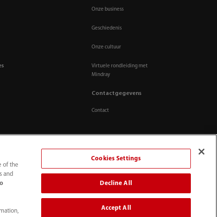
Onze business
Geschiedenis
Onze cultuur
es
Virtuele rondleiding met
Mindray
Contactgegevens
Contact
Cookies Settings
e of the
ts and
Decline All
to
Accept All
rmation,