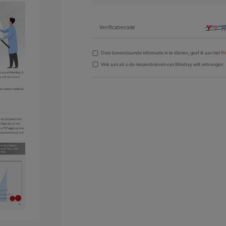
Verificatiecode
Door bovenstaande informatie in te dienen, geef ik aan het
Pr
Vink aan als u de nieuwsbrieven van Mindray wilt ontvangen