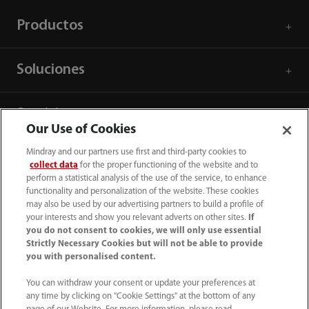
Productos
Soluciones
Servicios
Our Use of Cookies
Mindray and our partners use first and third-party cookies to
Centro de prensa
collect data
for the proper functioning of the website and to
perform a statistical analysis of the use of the service, to enhance
functionality and personalization of the website. These cookies
Empleos
may also be used by our advertising partners to build a profile of
your interests and show you relevant adverts on other sites.
If
you do not consent to cookies, we will only use essential
Acerca de Mindray
Strictly Necessary Cookies but will not be able to provide
you with personalised content.
You can withdraw your consent or update your preferences at
Información de contacto
any time by clicking on "Cookie Settings" at the bottom of any