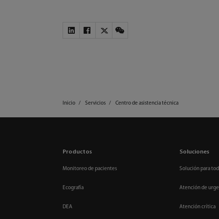
Inicio
Servicios
Centro de asistencia técnica
Productos
Soluciones
Monitoreo de pacientes
Solución para tod
Ecografía
Atención de urge
DEA
Atención crítica