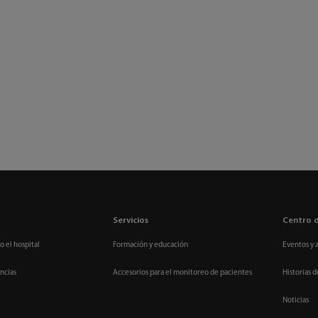
Servicios
Centro 
o el hospital
Formación y educación
Eventos y 
ncias
Accesorios para el monitoreo de pacientes
Historias d
Noticias