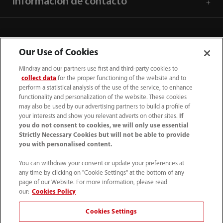
Información de contacto
Our Use of Cookies
Mindray and our partners use first and third-party cookies to
collect data
for the proper functioning of the website and to
perform a statistical analysis of the use of the service, to enhance
functionality and personalization of the website. These cookies
may also be used by our advertising partners to build a profile of
your interests and show you relevant adverts on other sites.
If
you do not consent to cookies, we will only use essential
52 55 5661 9450
Strictly Necessary Cookies but will not be able to provide
you with personalised content.
intl-market@mindray.com
You can withdraw your consent or update your preferences at
any time by clicking on "Cookie Settings" at the bottom of any
Condiciones de uso
｜
Mapa del sitio
｜
Aviso cookies
｜
page of our Website. For more information, please read
Aviso de privacidad
｜
Línea de atención telefónica
｜
our:
Cookies Policy
Contáctenos
Cookies Settings