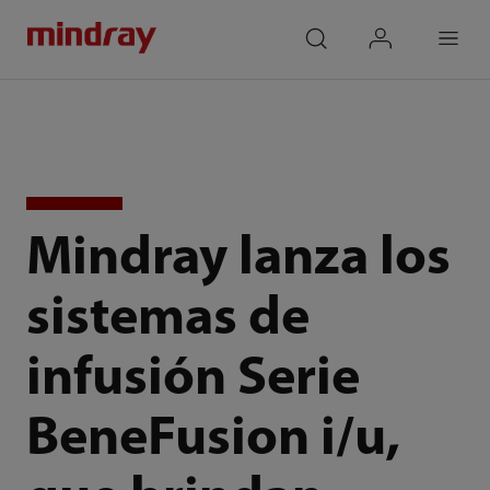
mindray
search
login
Menu
Mindray lanza los
sistemas de
infusión Serie
BeneFusion i/u,