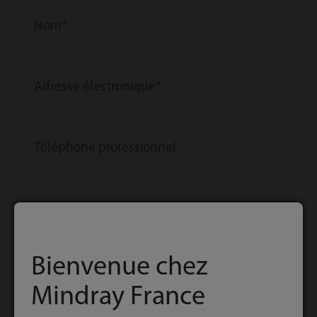
Nom
Adresse électronique
Téléphone professionnel
Pays/Région
Bienvenue chez
Entreprise/Institution
Mindray France