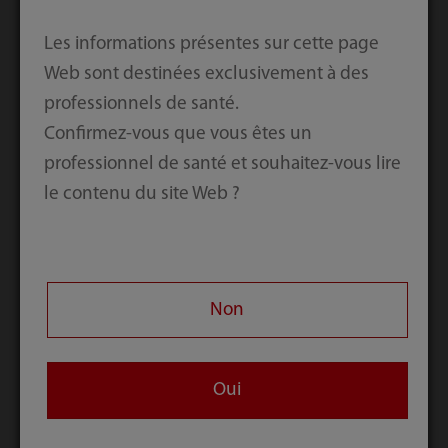
Description du poste
Les informations présentes sur cette page
Web sont destinées exclusivement à des
Titre du poste
professionnels de santé.
Confirmez-vous que vous êtes un
professionnel de santé et souhaitez-vous lire
Code de vérification
le contenu du site Web ?
En envoyant les informations ci-dessus, je confirme
avoir lu et accepté la
politique de confidentialité
Non
Cochez si vous souhaitez vous abonner à la
newsletter de Mindray
Oui